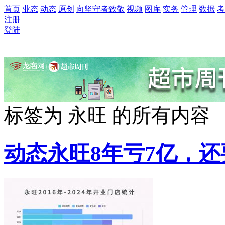
首页
业态
动态
原创
向坚守者致敬
视频
图库
实务
管理
数据
考
注册
登陆
标签为
永旺
的所有内容
动态
永旺8年亏7亿，