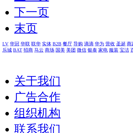
下一页
末页
LV
华冠
华联
联华
实体
B2B
餐厅
导购
滴滴
华为
营收
圣诞
商
乐城
BAT
招商
马云
商场
国美
美团
微信
银泰
家电
服装
宝洁
关于我们
广告合作
组织机构
联系我们