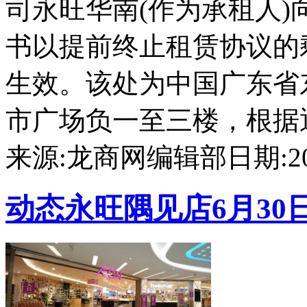
司永旺华南(作为承租人
书以提前终止租赁协议的剩
生效。该处为中国广东省
市广场负一至三楼，根据通知
来源:龙商网编辑部
日期:202
动态
永旺隅见店6月30