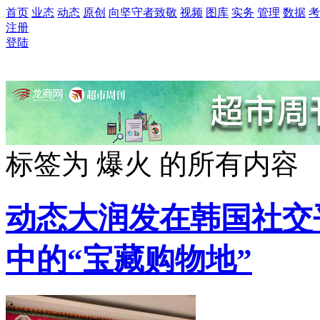
首页
业态
动态
原创
向坚守者致敬
视频
图库
实务
管理
数据
考
注册
登陆
标签为
爆火
的所有内容
动态
大润发在韩国社交
中的“宝藏购物地”