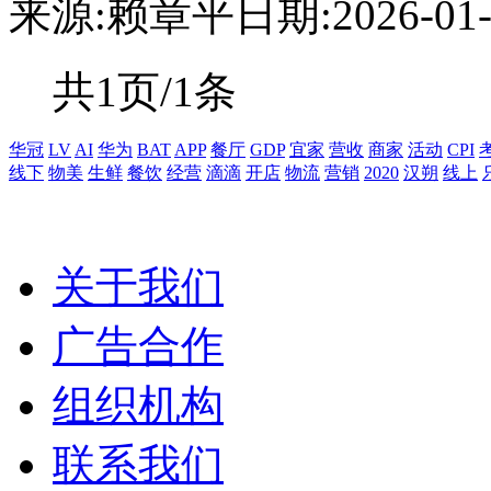
来源:赖章平
日期:2026-01-1
共1页/1条
华冠
LV
AI
华为
BAT
APP
餐厅
GDP
宜家
营收
商家
活动
CPI
线下
物美
生鲜
餐饮
经营
滴滴
开店
物流
营销
2020
汉朔
线上
关于我们
广告合作
组织机构
联系我们