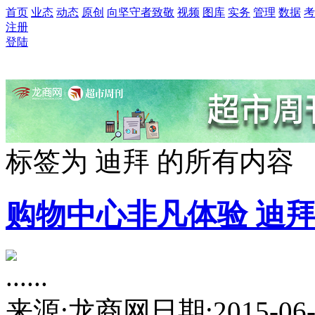
首页
业态
动态
原创
向坚守者致敬
视频
图库
实务
管理
数据
考
注册
登陆
标签为
迪拜
的所有内容
购物中心
非凡体验 迪
......
来源:龙商网
日期:2015-06-1