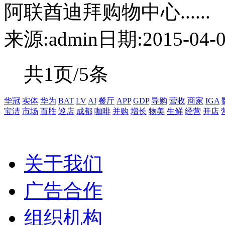
阿联酋迪拜购物中心......
来源:admin
日期:2015-04-01
共1页/5条
华冠
实体
华为
BAT
LV
AI
餐厅
APP
GDP
导购
营收
商家
IGA
宝洁
市场
百胜
巡店
成都
咖啡
并购
增长
物美
生鲜
经营
开店
关于我们
广告合作
组织机构