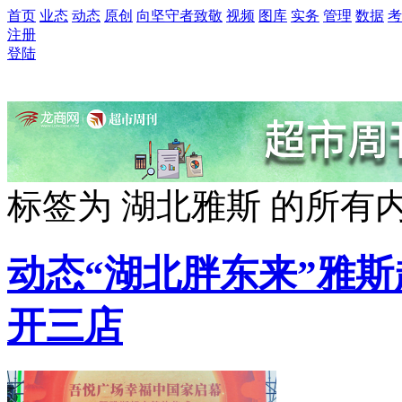
首页
业态
动态
原创
向坚守者致敬
视频
图库
实务
管理
数据
考
注册
登陆
标签为
湖北雅斯
的所有
动态
“湖北胖东来”雅
开三店