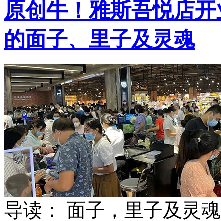
原创
牛！雅斯吾悦店开
的面子、里子及灵魂
导读： 面子，里子及灵