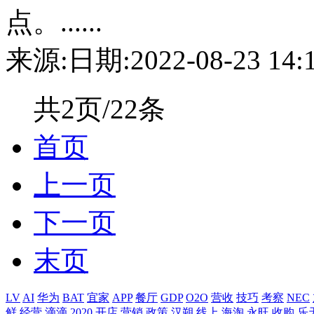
点。......
来源:
日期:2022-08-23 14:1
共2页/22条
首页
上一页
下一页
末页
LV
AI
华为
BAT
宜家
APP
餐厅
GDP
O2O
营收
技巧
考察
NEC
鲜
经营
滴滴
2020
开店
营销
政策
汉朔
线上
海淘
永旺
收购
乐