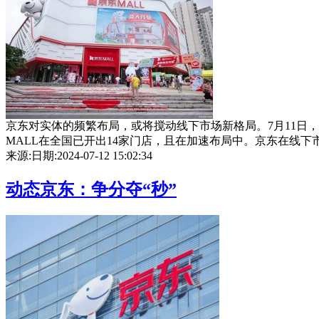
京东对实体的频繁布局，或将搅动线下市场新格局。7月11日
MALL在全国已开出14家门店，且在加速布局中。京东在线下市场狂
来源:
日期:2024-07-12 15:02:34
动态
京东：争分夺“秒”