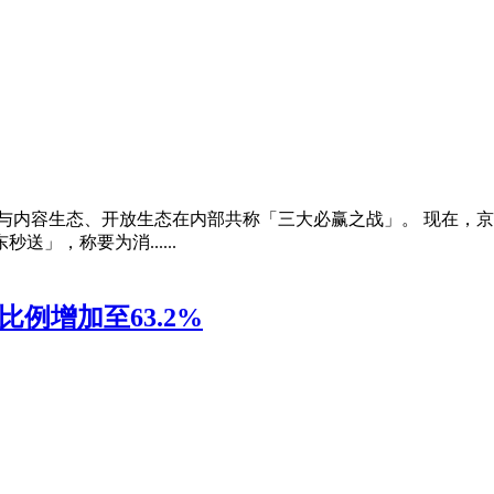
，与内容生态、开放生态在内部共称「三大必赢之战」。 现在，京东
」，称要为消......
例增加至63.2%