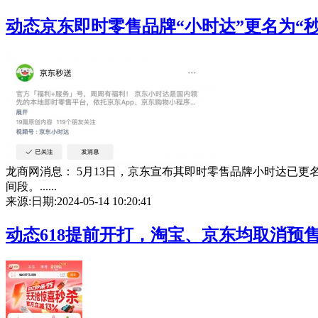
动态
京东即时零售品牌“小时达”更名为“秒
龙商网消息： 5月13日，京东宣布其即时零售品牌小时达已更
间段。......
来源:
日期:2024-05-14 10:20:41
动态
618提前开打，淘宝、京东均取消预