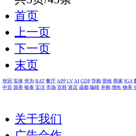
首页
上一页
下一页
末页
华冠
实体
华为
BAT
餐厅
APP
LV
AI
GDP
导购
营收
商家
IGA
中百
国美
银泰
宝洁
市场
百胜
巡店
成都
咖啡
并购
增长
物美
关于我们
广告合作