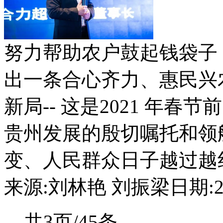
努力帮助农户鼓起钱袋子
出一条合心齐力、惠民兴
新局-- 这是2021 年
贵州发展的殷切嘱托和领
变、人民群众日子越过越红火
来源:刘林艳 刘振梁
日期:20
共3页/45条