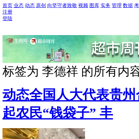
首页
业态
动态
原创
向坚守者致敬
视频
图库
实务
管理
数据
考
注册
登陆
标签为
李德祥
的所有内
动态
全国人大代表贵州
起农民“钱袋子” 丰