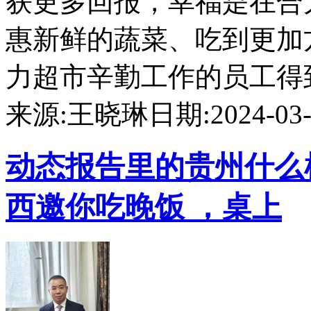
获更多回报，幸福是在合
惠新鲜的蔬菜、吃到更加
力超市辛勤工作的员工得到更
来源:王晓琳
日期:2024-03-1
动态
报告里的贵州什么
西邀你吃晚饭 ，桌上