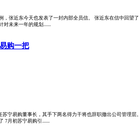
的惯例，张近东今天也发表了一封内部全员信。 张近东在信中回
来一年的规划......
宁易购一把
任苏宁易购董事长，其手下两名得力干将也辞职撤出公司管理层
初苏宁易购引......