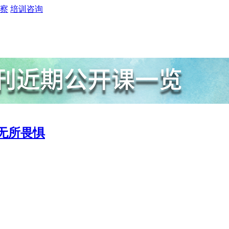
察
培训咨询
无所畏惧