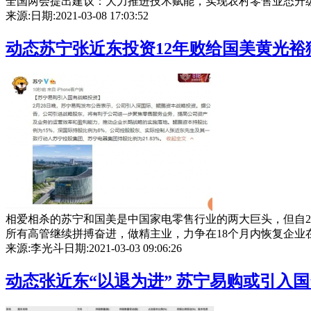
全国两会提出建议：大力推进技术赋能，实现农村零售业态升级。 业
来源:
日期:2021-03-08 17:03:52
动态
苏宁张近东投资12年败给国美黄光裕
相爱相杀的苏宁和国美是中国家电零售行业的两大巨头，但自20
所有高管继续拼搏奋进，做精主业，力争在18个月内恢复企业在市场
来源:李光斗
日期:2021-03-03 09:06:26
动态
张近东“以退为进” 苏宁易购或引入