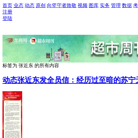
首页
业态
动态
原创
向坚守者致敬
视频
图库
实务
管理
数据
考
注册
登陆
标签为
张近东
的所有内容
动态
张近东发全员信：经历过至暗的苏宁