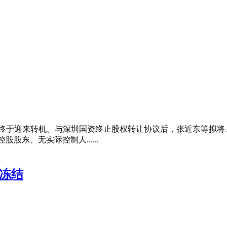
终于迎来转机。与深圳国资终止股权转让协议后，张近东等拟将上市
股东、无实际控制人......
法冻结