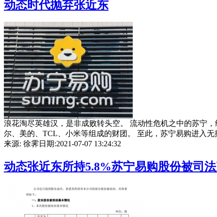
动态
时代抛弃张近东
浪花淘尽英雄汉，是非成败转头空。 流动性危机之中的苏宁，
尔、美的、TCL、小米等组成的财团。 至此，苏宁易购进入无控股
来源: 徐霁
日期:2021-07-07 13:24:32
动态
张近东所持5.8%苏宁易购股份被司