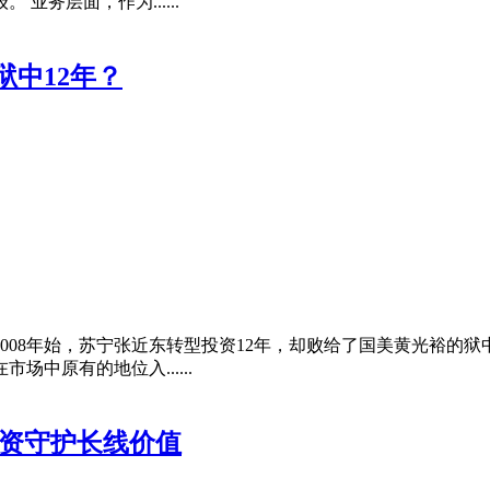
务层面，作为......
狱中12年？
08年始，苏宁张近东转型投资12年，却败给了国美黄光裕的狱
中原有的地位入......
国资守护长线价值