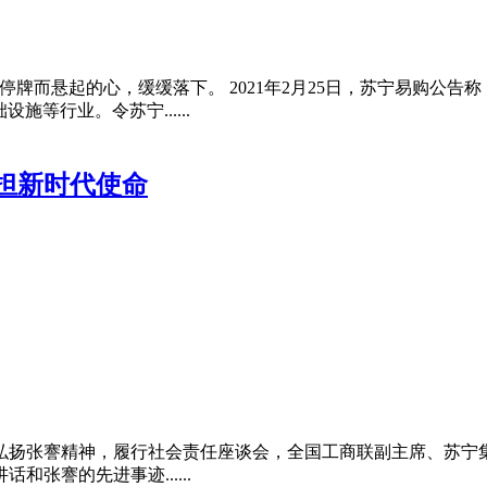
事项停牌而悬起的心，缓缓落下。 2021年2月25日，苏宁易购
施等行业。令苏宁......
担新时代使命
弘扬张謇精神，履行社会责任座谈会，全国工商联副主席、苏宁
张謇的先进事迹......