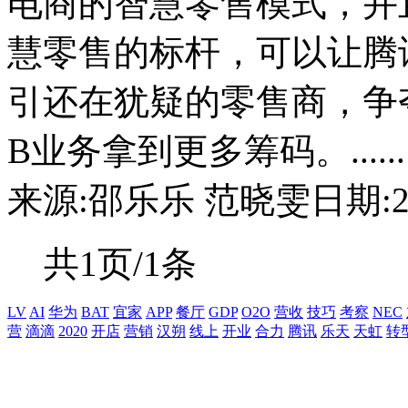
电商的智慧零售模式，并
慧零售的标杆，可以让腾
引还在犹疑的零售商，争
B业务拿到更多筹码。......
来源:邵乐乐 范晓雯
日期:20
共1页/1条
LV
AI
华为
BAT
宜家
APP
餐厅
GDP
O2O
营收
技巧
考察
NEC
营
滴滴
2020
开店
营销
汉朔
线上
开业
合力
腾讯
乐天
天虹
转