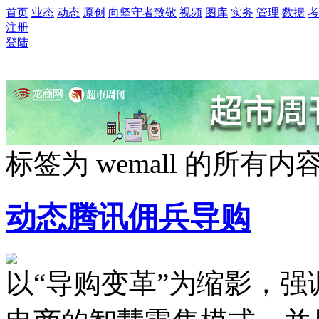
首页
业态
动态
原创
向坚守者致敬
视频
图库
实务
管理
数据
考
注册
登陆
标签为
wemall
的所有内
动态
腾讯佣兵导购
以“导购变革”为缩影，强