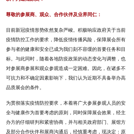
尊敬的参展商、观众、合作伙伴及业界同仁：
目前新冠疫情形势依然复杂严峻。积极响应政府关于当前
疫情防控工作的要求，降低疫情传播风险，保障展会所有
参与者的健康和安全已成为我们刻不容缓的首要任务和目
标。与此同时，随着各地防疫政策的动态变化与调整，也
对参展商参展和观众参观造成一定困难。因此，在诸多不
可抗力和不确定因素影响下，我们认为近期不具备举办高
品质展会的条件。
为贯彻落实疫情防控要求，本着将广大参展参观人员的安
全与健康作为首要考虑的原则，同时保障展会效果，经主
办方的仔细研判和紧密协商，并与相关政府部门、展馆方
及部分合作伙伴和展商沟通后，经慎重考虑，现决定：原