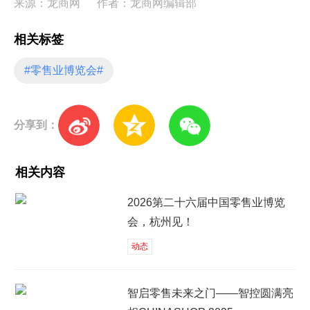
来源：龙商网
作者：龙商网编辑部
相关标签
#零售业博览会#
分享到：
相关内容
2026第二十六届中国零售业博览
会，杭州见！
动态
智启零售未来之门——智控圆满亮