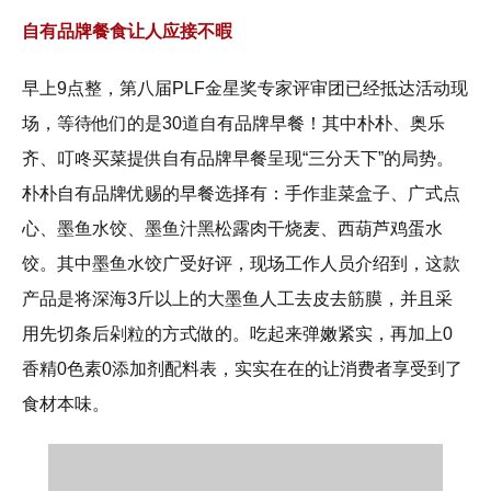
自有品牌餐食让人应接不暇
早上9点整，第八届PLF金星奖专家评审团已经抵达活动现
场，等待他们的是30道自有品牌早餐！其中朴朴、奥乐
齐、叮咚买菜提供自有品牌早餐呈现“三分天下”的局势。
朴朴自有品牌优赐的早餐选择有：手作韭菜盒子、广式点
心、墨鱼水饺、墨鱼汁黑松露肉干烧麦、西葫芦鸡蛋水
饺。其中墨鱼水饺广受好评，现场工作人员介绍到，这款
产品是将深海3斤以上的大墨鱼人工去皮去筋膜，并且采
用先切条后剁粒的方式做的。吃起来弹嫩紧实，再加上0
香精0色素0添加剂配料表，实实在在的让消费者享受到了
食材本味。