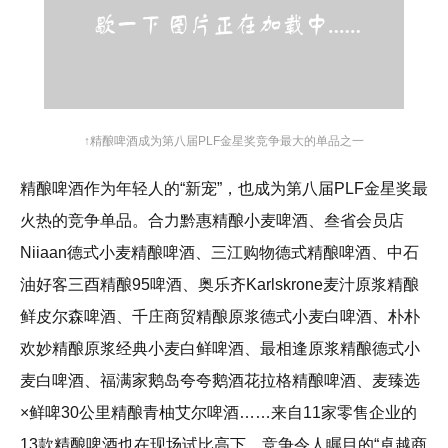
↑精酿啤酒成为第八届PLF金星奖竞争最大的单品之一
精酿啤酒作为年轻人的“新宠”，也成为第八届PLF金星奖最
火热的竞争单品。合力黔惠精酿小麦啤酒、叁省会员店
Niiaan德式小麦精酿啤酒、三江购物德式精酿啤酒、中石
油好客三酉精酿95啤酒、奥乐齐Karlskrone麦汁原浆精酿
鲜皮尔森啤酒、千庄商贸精酿原浆德式小麦白啤酒、朴朴
欢妙精酿原浆经典小麦白鲜啤酒、最相逢原浆精酿德式小
麦白啤酒、福满家鹅岛夸夸鹅酒花拉格精酿啤酒、麦臻选
×鲜啤30公里精酿青柚艾尔啤酒……来自11家零售企业的
13款精酿啤酒也在现场试比高下，竞争令人瞩目的“卓越商