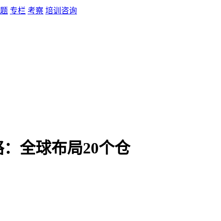
题
专栏
考察
培训咨询
：全球布局20个仓