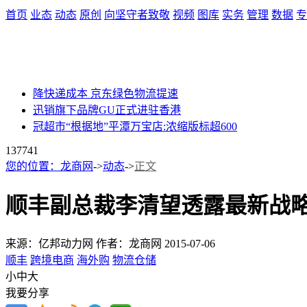
首页
业态
动态
原创
向坚守者致敬
视频
图库
实务
管理
数据
专
降快递成本 京东绿色物流提速
迅销旗下品牌GU正式进驻香港
冠超市“根据地”平潭万宝店:浓缩版标超600
13774
1
您的位置：
龙商网
->
动态
->
正文
顺丰副总裁李清望透露最新战略
来源：亿邦动力网
作者：龙商网
2015-07-06
顺丰
跨境电商
海外购
物流仓储
小
中
大
我要分享