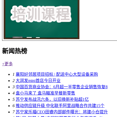
新闻热榜
+更多
1
襄阳好邻居项目招标 | 配送中心大型设备采购
2
大润发mini首店今日开业
3
中国百货商业协会：6月超一半零售企业销售恢复8
4
盒小马来了 盒马瞄准早餐新零售
5
苏宁发布战汛六条，以旧换新补贴超1亿
6
推动供应链升级 中化联手阿里战略合作共建15个
7
苏宁家乐福CEO田睿内部邮件曝光：将建小仓提升