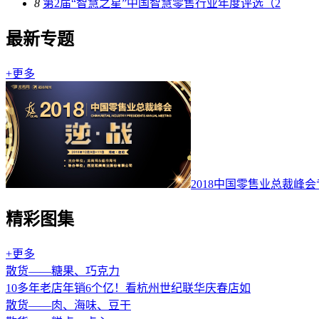
8
第2届“智慧之星”中国智慧零售行业年度评选（2
最新专题
+更多
2018中国零售业总裁峰
精彩图集
+更多
散货——糖果、巧克力
10多年老店年销6个亿！看杭州世纪联华庆春店如
散货——肉、海味、豆干