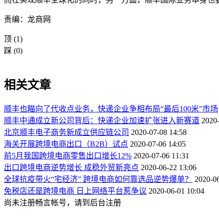
责编：龙商网
顶
(1)
踩
(0)
相关文章
顺丰也瞄向了代收点业务，快递企业争相布局“最后100米”市场
顺丰中通成立新公司背后：快递企业加速扩张进入新赛道
2020-
北京顺丰电子商务新成立供应链公司
2020-07-08 14:58
海关开展跨境电商出口（B2B）试点
2020-07-06 14:05
前5月我国跨境电商零售出口增长12%
2020-07-06 11:31
出口跨境电商逆势增长 成稳外贸新亮点
2020-06-22 13:06
全球抗疫带火“宅经济” 跨境电商如何靠选品逆势爆单？
2020-06
免税店还是跨境电商 日上网络平台惹争议
2020-06-01 10:04
尚未注册畅言帐号，请到后台注册