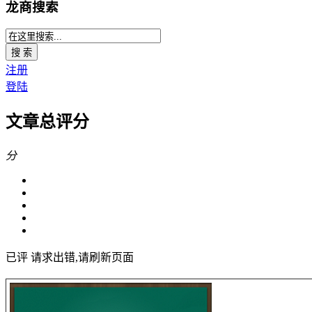
龙商搜索
搜 索
注册
登陆
文章总评分
分
已评
请求出错,请刷新页面