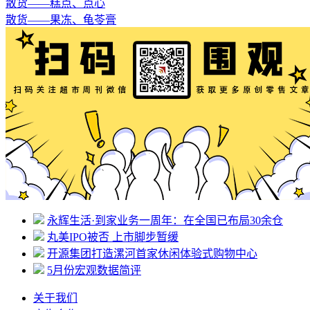
散货——糕点、点心
散货——果冻、龟苓膏
永辉生活·到家业务一周年：在全国已布局30余仓
丸美IPO被否 上市脚步暂缓
开源集团打造漯河首家休闲体验式购物中心
5月份宏观数据简评
关于我们