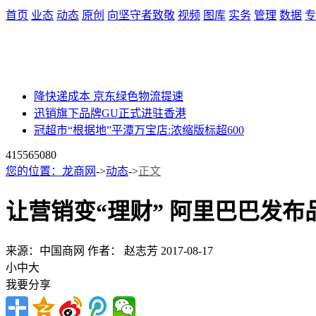
首页
业态
动态
原创
向坚守者致敬
视频
图库
实务
管理
数据
专
降快递成本 京东绿色物流提速
迅销旗下品牌GU正式进驻香港
冠超市“根据地”平潭万宝店:浓缩版标超600
41556
5080
您的位置：
龙商网
->
动态
->
正文
让营销变“理财” 阿里巴巴发
来源：中国商网
作者： 赵志芳
2017-08-17
小
中
大
我要分享