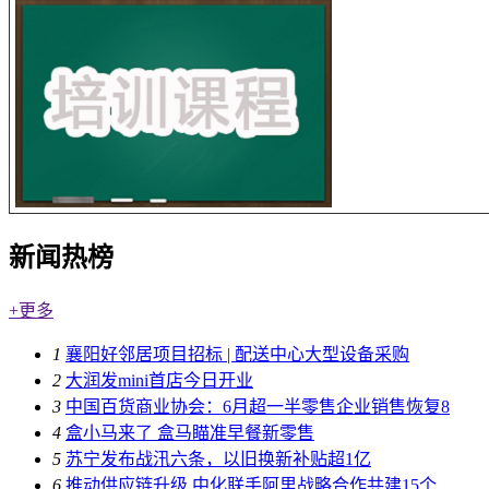
新闻热榜
+更多
1
襄阳好邻居项目招标 | 配送中心大型设备采购
2
大润发mini首店今日开业
3
中国百货商业协会：6月超一半零售企业销售恢复8
4
盒小马来了 盒马瞄准早餐新零售
5
苏宁发布战汛六条，以旧换新补贴超1亿
6
推动供应链升级 中化联手阿里战略合作共建15个