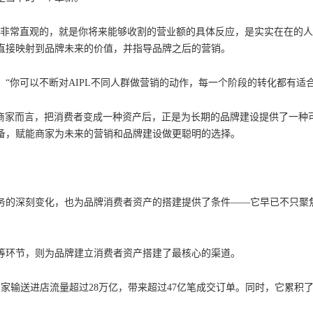
是非常直观的，就是你将来能够收割的营业额的具体反应，是实实在在的人
直接映射到品牌未来的价值，并指导品牌之后的营销。
“你可以不断对AIPL不同人群做营销的动作，每一个阶段的转化都有适
消费者，对商家而言，把消费者变成一种资产后，正是为长期的品牌建设提供了
备，赋能商家为未来的营销和品牌建设做更聪明的选择。
务的深刻变化，也为品牌消费者资产的搭建提供了条件——它早已不只聚
等环节，则为品牌建立消费者资产搭建了最核心的渠道。
商家输送进店流量超过28万亿，带来超过47亿笔成交订单。同时，它累