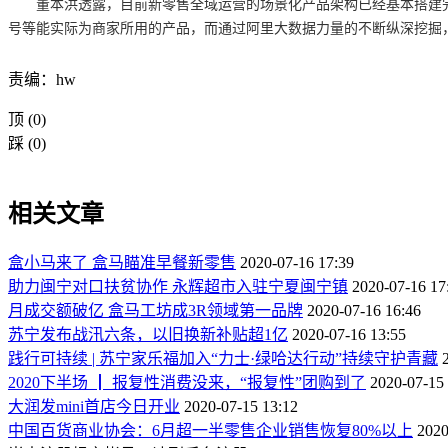
董本洪透露，目前新零售全域运营的场景化产品架构已经基本搭建完成，以品
号等能实际为商家所用的产品，而通过阿里大数据力量的不断纵深挖掘
责编：hw
顶
(0)
踩
(0)
相关文章
盒小马来了 盒马瞄准早餐新零售
2020-07-16 17:39
助力闽宁对口扶贫协作 永辉超市入驻宁夏闽宁镇
2020-07-16 17
月成交额破亿 盒马工坊成3R领域第一品牌
2020-07-16 16:46
苏宁发布战汛六条，以旧换新补贴超1亿
2020-07-16 13:55
践行可持续 | 苏宁家乐福加入“力士·绿哈达行动”持续守护青藏
2020下半场 ┃ 报复性消费没来，“报复性”团购到了
2020-07-15
大润发mini首店今日开业
2020-07-15 13:12
中国百货商业协会：6月超一半零售企业销售恢复80%以上
2020