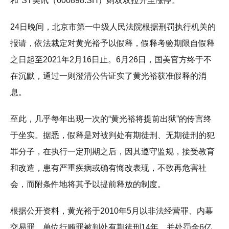
和*ST美讯（600898.SH）则双双拉升至涨停。
24日晚间，北京市第一中级人民法院根据刑罚执行机关的
报请，依法裁定对黄光裕予以假释，假释考验期限自假释
之日起至2021年2月16日止。6月26日，国美官方终于不
在沉默，通过一则澄清公告证实了黄光裕获准假释的消
息。
至此，几乎每年出现一次的“黄光裕将提前出狱”的传言终
于坐实。据悉，假释是对被判处有期徒刑、无期徒刑的犯
罪分子，在执行一定刑期之后，因其遵守监规，接受教育
和改造，患有严重疾病或确有悔改表现，不致再危害社
会，而附条件地将其予以提前释放的制度。
根据公开资料，黄光裕于2010年5月以非法经营罪、内幕
交易罪、单位行贿罪被判处有期徒刑14年，并处罚金6亿