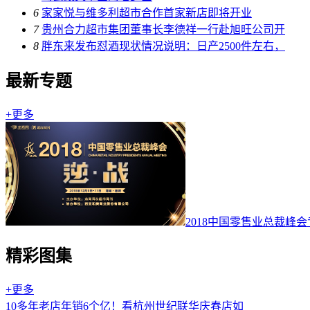
6
家家悦与维多利超市合作首家新店即将开业
7
贵州合力超市集团董事长李德祥一行赴旭旺公司开
8
胖东来发布怼酒现状情况说明：日产2500件左右，
最新专题
+更多
2018中国零售业总裁峰
精彩图集
+更多
10多年老店年销6个亿！看杭州世纪联华庆春店如