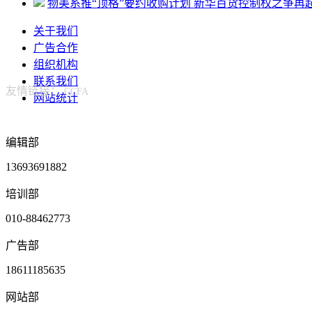
物美系推“顶格”要约收购计划 新华百货控制权之争再
关于我们
广告合作
组织机构
联系我们
友情链接：
CCFA
网站统计
编辑部
13693691882
培训部
010-88462773
广告部
18611185635
网站部