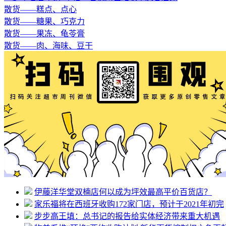
散货——糕点、点心
散货——糖果、巧克力
散货——果冻、龟苓膏
散货——肉、海味、豆干
伊藤洋华堂双楠店何以成为坪效最高平价百货店？
家乐福将在西班牙收购172家门店，预计于2021年初完
步步高王填：总书记的报告给实体经济带来重大机遇