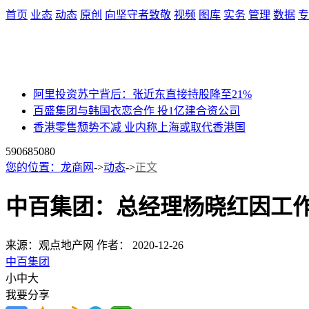
首页
业态
动态
原创
向坚守者致敬
视频
图库
实务
管理
数据
专
阿里投资苏宁背后：张近东直接持股降至21%
百盛集团与韩国衣恋合作 投1亿建合资公司
香港零售颓势不减 业内称上海或取代香港国
59068
5080
您的位置：
龙商网
->
动态
->
正文
中百集团：总经理杨晓红因工
来源：观点地产网
作者：
2020-12-26
中百集团
小
中
大
我要分享