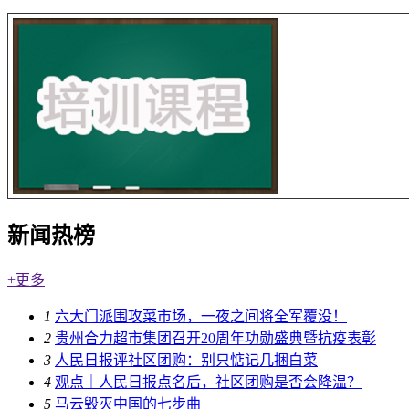
新闻热榜
+更多
1
六大门派围攻菜市场，一夜之间将全军覆没！
2
贵州合力超市集团召开20周年功勋盛典暨抗疫表彰
3
人民日报评社区团购：别只惦记几捆白菜
4
观点｜人民日报点名后，社区团购是否会降温？
5
马云毁灭中国的七步曲