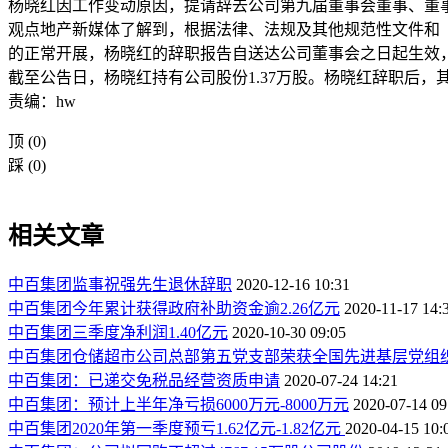
杨晓红因工作变动原因，提请辞去公司第九届董事会董事、董
观点地产新媒体了解到，根据法律、法规及其他规范性文件和
的正常开展，杨晓红的辞职报告自送达公司董事会之日起生效
截至公告日，杨晓红持有公司股份1.37万股。杨晓红辞职后
责编：hw
顶
(0)
踩
(0)
相关文章
中百集团监事祝强先生退休辞职
2020-12-16 10:31
中百集团今年累计获得政府补助资金逾2.26亿元
2020-11-17 14:
中百集团三季度净利润1.40亿元
2020-10-30 09:05
中百集团仓储超市公司总部第五党支部荣获全国先进基层党组
中百集团：已递交免税品经营资质申请
2020-07-24 14:21
中百集团：预计上半年净亏损6000万元-8000万元
2020-07-14 09
中百集团2020年第一季度预亏1.62亿元-1.82亿元
2020-04-15 10: