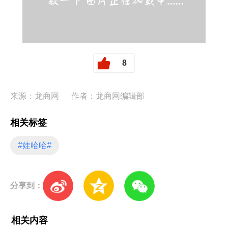
8
来源：龙商网
作者：龙商网编辑部
相关标签
#娃哈哈#
分享到：
相关内容