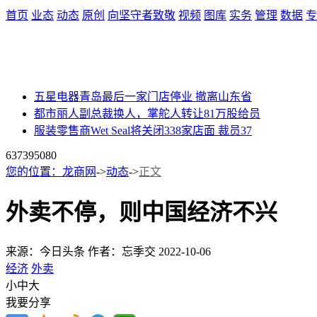
首页
业态
动态
原创
向坚守者致敬
视频
图库
实务
管理
数据
专
五星电器青岛最后一家门店停业 撤离山东省
都市丽人副总裁换人，掌舵人转让81万股给员
服装零售商Wet Seal将关闭338家店面 裁员37
63739
5080
您的位置：
龙商网
->
动态
->
正文
外卖不停，则中国经济不兴
来源：今日头条
作者：忘季交
2022-10-06
经济
外卖
小
中
大
我要分享