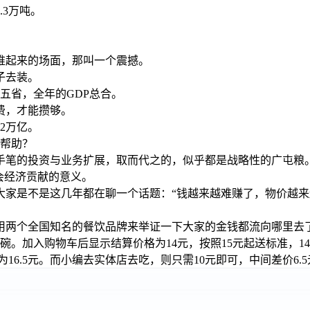
.3万吨。
堆起来的场面，那叫一个震撼。
子去装。
五省，全年的GDP总合。
消费，才能攒够。
2万亿。
的帮助？
手笔的投资与业务扩展，取而代之的，似乎都是战略性的广屯粮
会经济贡献的意义。
大家是不是这几年都在聊一个话题：“钱越来越难赚了，物价越
用两个全国知名的餐饮品牌来举证一下大家的金钱都流向哪里去
碗。加入购物车后显示结算价格为14元，按照15元起送标准，
16.5元。而小编去实体店去吃，则只需10元即可，中间差价6.5