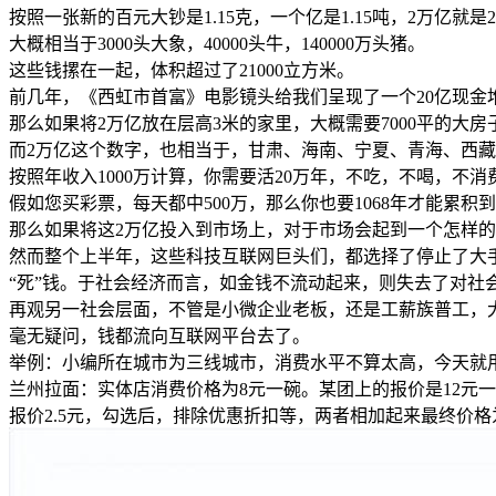
按照一张新的百元大钞是1.15克，一个亿是1.15吨，2万亿就是2
大概相当于3000头大象，40000头牛，140000万头猪。
这些钱摞在一起，体积超过了21000立方米。
前几年，《西虹市首富》电影镜头给我们呈现了一个20亿现金
那么如果将2万亿放在层高3米的家里，大概需要7000平的大房
而2万亿这个数字，也相当于，甘肃、海南、宁夏、青海、西藏
按照年收入1000万计算，你需要活20万年，不吃，不喝，不
假如您买彩票，每天都中500万，那么你也要1068年才能累积到
那么如果将这2万亿投入到市场上，对于市场会起到一个怎样
然而整个上半年，这些科技互联网巨头们，都选择了停止了大
“死”钱。于社会经济而言，如金钱不流动起来，则失去了对社
再观另一社会层面，不管是小微企业老板，还是工薪族普工，
毫无疑问，钱都流向互联网平台去了。
举例：小编所在城市为三线城市，消费水平不算太高，今天就
兰州拉面：实体店消费价格为8元一碗。某团上的报价是12元一
报价2.5元，勾选后，排除优惠折扣等，两者相加起来最终价格为