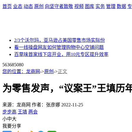
首页
业态
动态
原创
向坚守者致敬
视频
图库
实务
管理
数据
专
2/3个沃尔玛，亚马逊占美国零售市场实际份
看一线操盘网友如何管理购物中心空铺问题
百草味首家线下店开业，用10元专区提升效率
56368
5080
您的位置：
龙商网
->
原创
->
正文
为零售发声，“议案王”王填历
来源：龙商网
作者：张彦娜
2022-11-25
步步高
王填
两会
小
中
大
我要分享