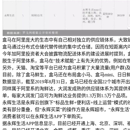
盒马在阿里庞大的生态中有自己相对独立的供应链体系，大致链
盒马通过分布式仓储代替传统的集中式仓储，因而在短距离内
今年加阿里投资者大会披露物流配送体系的建设进展时提到，盒
脱生于阿里体系，盒马在“技术赋能”上有先天的优势。例如在
另外，天猫、淘宝等平台已经为盒马积累了大量流量(用户群)
目前，除了盒马鲜生，盒马还在布局盒小马、盒马mini、日
数据显示，截至2019年8月31日，盒马已经在全国22个城市
同样属于阿里系的淘鲜达，大润发成熟的供应链体系为其提供有
单，每家大润发门店可为淘鲜达业务提供1.3万到1.5万个品项。
永辉生活是永辉云创旗下“标品生鲜+便利店+线上运营”模式
类有部分重叠，但“永辉买菜”的操作方是永辉超市，“永辉生活
消费者就可以在永辉生活APP下单购买。
据永辉生活APP信息显示，目前已经开通上海、北京、深圳、