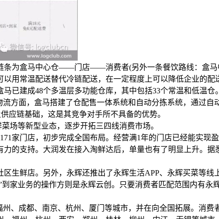
条为盒马中心仓——门店——消费者(另外一条餐饮路线：盒马中
可以用常温配送替代冷链配送，在一定程度上可以降低企业的配
马已建成48个多温层多功能仓库，其中包括33个常温和低温仓
物流方面，盒马搭建了仓配售一体系统和自动分拣系统，通过自
及供应链基础，这是其竞争对手所不具备的优势。
日鲜菜场等新型业态，逐步开拓三四线消费市场。
开出171家门店，初步完成全国布局。经营满1年的门店已经能实现
力的支持。大润发在接入淘鲜达后，单量也有了明显上升。据悉
的社区生鲜店。另外，永辉还推出了永辉生活APP、永辉买菜等线
”到家业务的操作方则是永辉云创。只要消费者匹配范围内有永辉生
福州、成都、南京、杭州、厦门等城市，并在向全国拓展。消费者购