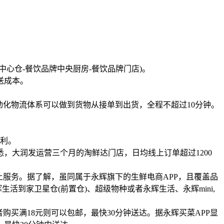
心仓-餐饮品牌中央厨房-餐饮品牌门店)。
送成本。
。
动化物流体系可以做到货物从接单到出货，全程不超过10分钟。
盈利。
，大润发运营三个月的淘鲜达门店，日均线上订单超过1200
上服务。据了解，虽同属于永辉旗下的生鲜电商APP，且覆盖品
活到家卫星仓(前置仓)、超级物种或者永辉生活、永辉mini,
买满18元则可以包邮，最快30分钟送达。据永辉买菜APP显