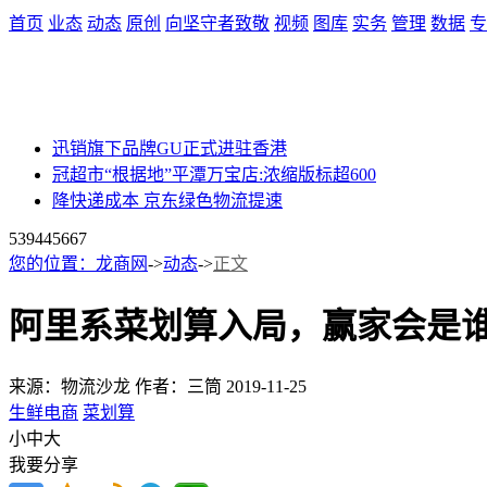
首页
业态
动态
原创
向坚守者致敬
视频
图库
实务
管理
数据
专
迅销旗下品牌GU正式进驻香港
冠超市“根据地”平潭万宝店:浓缩版标超600
降快递成本 京东绿色物流提速
53944
5667
您的位置：
龙商网
->
动态
->
正文
阿里系菜划算入局，赢家会是
来源：物流沙龙
作者：三筒
2019-11-25
生鲜电商
菜划算
小
中
大
我要分享