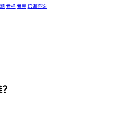
题
专栏
考察
培训咨询
谁？