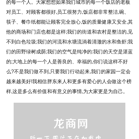
的每一个人。大家想想如果我们城市的每一个饭店的老板
对员工、对顾客都很好,员工很努力,饭店都非常整洁,碗、
筷子、餐巾纸都能让顾客完全放心,饭的质量健康又安全,其
他的商场和门店也都是这样;我们的街道和农村是整洁的,见
不到白色垃圾;我们的河流和水塘流淌着清澈的水和鱼虾;我
们的田野绿树成荫;我们的空气是纯净的:我们的天空是湛蓝
的;大地上的每一个人是善良的、幸福的,你们说这样不好
么?不是我们做不到,只要我们行动起来,我们的家园一定会
越来越美好!我相信胖东来人和更多有爱心的人会做这个榜
样,这是多么有价值和有意义的事情,为大家更是为自己。