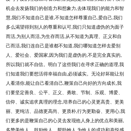
机会去发扬我们的创造力和想象力,去体现我们的能力和智
慧,我们不知道自己是谁,不知道怎样尊重自己,爱自己,我们
多么渴望得到别人的尊重和认可,我们只知道虚伪的为面子
而活,为别人而活,为生存而活,从不知道为真理、正义和自
己而活,我们连自己是谁都不知道,我们哪知道怎样去爱别
人、爱社会、爱国家,因为我们是虚伪的,不是完全真实的,
所以我们就不自信。明白了这些我们在寻求正确的道理,我
们知道我们要想活得幸福自由,必须诚实。无论好坏能让别
人看清你,能让自己看清自己,鞭策自己向好的方向成长,我
们要坚定善良、公平、正义、勇敢、节制、乐观、博爱、
信仰、诚实追求真理的理念,培养自己的心灵更高贵、更美
丽、更纯洁、品德更高尚、更质朴,行为更勤奋、更用心,我
们更多的是鞭策自己的心灵去发现他人身上的优点和美丽,
多赞美他人、鼓励他人、帮助她人,为他人的成功和喜悦感