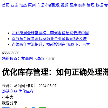
首页
业态
动态
原创
向坚守者致敬
视频
图库
实务
管理
数据
专
2015胡润全球富豪榜：李河君首超马云成中国
春节黄金周青海14家商业企业销售额3.8亿 增
连续两年客流提升，损耗控制在4%以下，京客
65563
5080
您的位置：
龙商网
->
动态
->
正文
优化库存管理：如何正确处理
来源：龙商网
作者：
2024-05-07
滞销商品
优化库存
小
中
大
我要分享