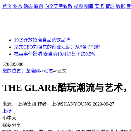
首页
业态
动态
原创
向坚守者致敬
视频
图库
实务
管理
数据
专
1919开放招商食品茶饮品牌
京东CEO刘强东的创业江湖：从“强子”到“
福喜事件影响 麦当劳10月销售下跌0.5%
57880
5080
您的位置：
龙商网
->
动态
->
正文
THE GLARE酷玩潮流与艺
来源： 上扬集团
作者：上扬SHANYOUNG
2020-09-27
上扬
小
中
大
我要分享