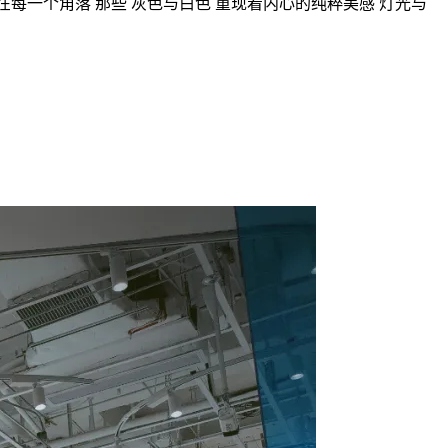
布在每一个角落 那些 灰色与白色 重现着内心的纯粹美感 灯光与