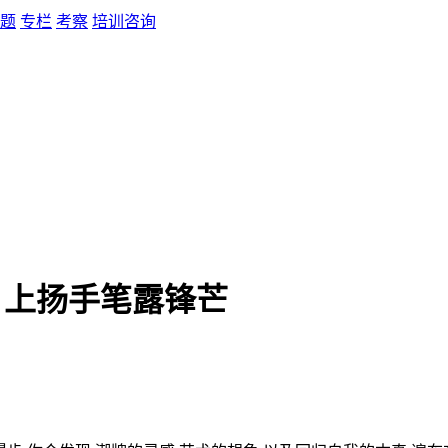
题
专栏
考察
培训咨询
术，上扬手笔露锋芒