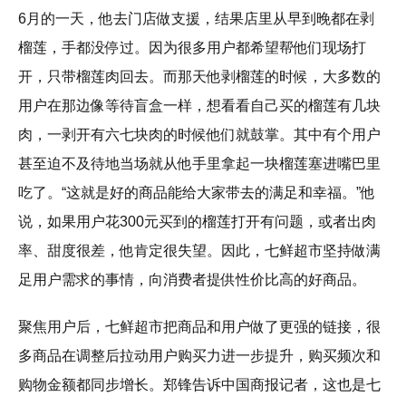
6月的一天，他去门店做支援，结果店里从早到晚都在剥
榴莲，手都没停过。因为很多用户都希望帮他们现场打
开，只带榴莲肉回去。而那天他剥榴莲的时候，大多数的
用户在那边像等待盲盒一样，想看看自己买的榴莲有几块
肉，一剥开有六七块肉的时候他们就鼓掌。其中有个用户
甚至迫不及待地当场就从他手里拿起一块榴莲塞进嘴巴里
吃了。“这就是好的商品能给大家带去的满足和幸福。”他
说，如果用户花300元买到的榴莲打开有问题，或者出肉
率、甜度很差，他肯定很失望。因此，七鲜超市坚持做满
足用户需求的事情，向消费者提供性价比高的好商品。
聚焦用户后，七鲜超市把商品和用户做了更强的链接，很
多商品在调整后拉动用户购买力进一步提升，购买频次和
购物金额都同步增长。郑锋告诉中国商报记者，这也是七