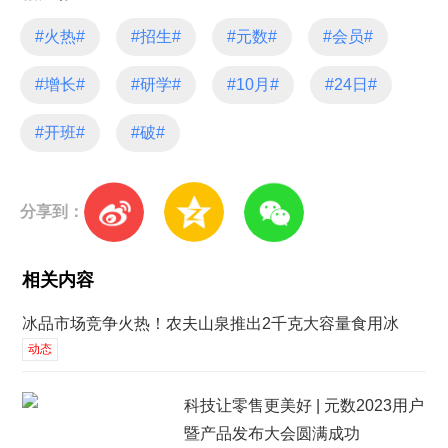
#火热#
#招生#
#元数#
#会员#
#增长#
#研学#
#10月#
#24日#
#开班#
#破#
分享到：
相关内容
冰品市场竞争火热！农夫山泉推出2千克大容量食用冰
动态
科技让零售更美好 | 元数2023用户
暨产品发布大会圆满成功