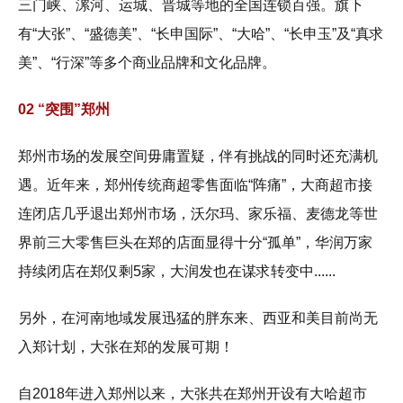
三门峡、漯河、运城、晋城等地的全国连锁百强。旗下
有“大张”、“盛德美”、“长申国际”、“大哈”、“长申玉”及“真求
美”、“行深”等多个商业品牌和文化品牌。
02 “突围”郑州
郑州市场的发展空间毋庸置疑，伴有挑战的同时还充满机
遇。近年来，郑州传统商超零售面临“阵痛”，大商超市接
连闭店几乎退出郑州市场，沃尔玛、家乐福、麦德龙等世
界前三大零售巨头在郑的店面显得十分“孤单”，华润万家
持续闭店在郑仅剩5家，大润发也在谋求转变中......
另外，在河南地域发展迅猛的胖东来、西亚和美目前尚无
入郑计划，大张在郑的发展可期！
自2018年进入郑州以来，大张共在郑州开设有大哈超市