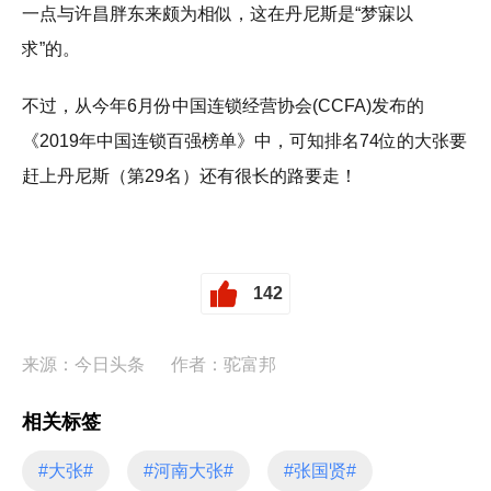
一点与许昌胖东来颇为相似，这在丹尼斯是“梦寐以
求”的。
不过，从今年6月份中国连锁经营协会(CCFA)发布的
《2019年中国连锁百强榜单》中，可知排名74位的大张要
赶上丹尼斯（第29名）还有很长的路要走！
142
来源：今日头条
作者：驼富邦
相关标签
#大张#
#河南大张#
#张国贤#