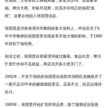
在洛阳，大张算得上独领风骚，挤走沃尔玛、击退家乐
福、撵出大商、对标丹尼斯，但其并非纯正的洛阳“血
统”。这要从创始人张国贤说起。
张国贤是河南省漯河市舞阳候集大张村人，毕业后当了6
年中学教师的张国贤受全国改革开放大潮的影响，于1990
年辞职下海经商。
创业之初，张国贤在老家漯河做过服装、食品生意，整天
忙里忙外却不见收益，商店没开多久便关门了。
1992年，不安于现状的张国贤在洛阳市涧西区龙鳞路开了
一家不足20平米的糖烟酒批零店。店虽不大，但足以维持
生计。
1995年，张国贤开始扩充经营品类，除了烟酒还涉及蔬