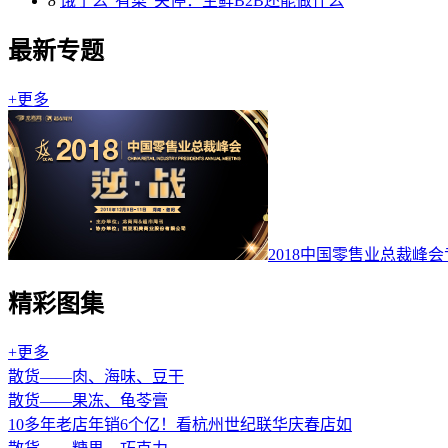
8
饿了么“有菜”关停：生鲜B2B还能做什么
最新专题
+更多
2018中国零售业总裁峰
精彩图集
+更多
散货——肉、海味、豆干
散货——果冻、龟苓膏
10多年老店年销6个亿！看杭州世纪联华庆春店如