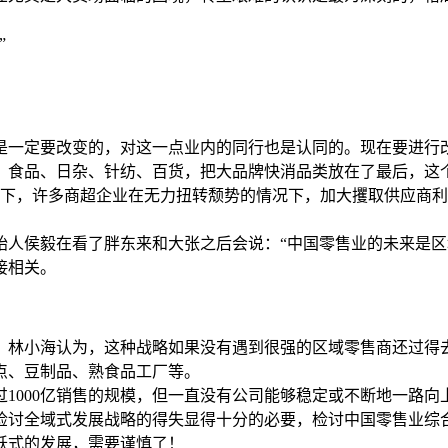
”
是一定要改变的，对这一点业内的同行也是认同的。现在要进行
，食品、日杂、针纺、百货，把大品牌快消品类放在了最后，这
景下，许多商超企业在无力扭转颓势的情况下，加大攫取供应商
始人侯毅在看了胖东来和大张之后会说：“中国零售业的未来是区
接相关。
。林小海认为，这种战略如果没有遇到很强的区域零售商还过得
点、豆制品、熟食品工厂等。
1000亿销售的规模，但一直没有公司能够稳定或不断地一路向上
检讨全域式发展战略的得失显得十分的必要，检讨中国零售业综
跃式的发展，需要谨慎了！