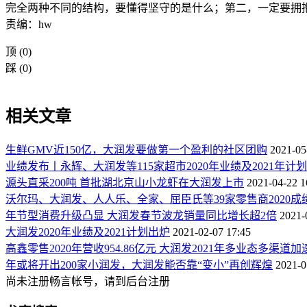
完全两种不同的结构，要懂得坚守的是什么；第二，一定要拥
责编：hw
顶
(0)
踩
(0)
相关文章
生鲜GMV近150亿，大润发要做第一个盈利的社区团购
2021-05
业绩发布丨永辉、大润发等115家超市2020年业绩及2021年计
源头直采200吨 首批湖北京山小龙虾在大润发上市
2021-04-22 1
沃尔玛、大润发、人人乐、全家、屈臣氏等39家零售商2020成
年节型消费升级凸显 大润发春节波龙销量同比增长超2倍
2021-
大润发2020年业绩及2021计划出炉
2021-02-07 17:45
高鑫零售2020年营收954.86亿元 大润发2021年多业态多渠道加
年或将开出200家小润发，大润发能否靠“变小”再创辉煌
2021-0
尚未注册畅言帐号，请到后台注册