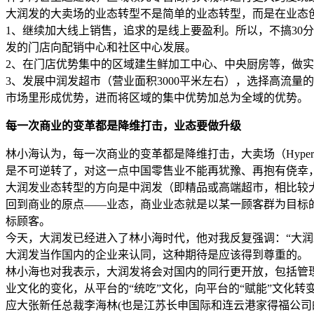
大润发的大卖场的业态转型不是简单的业态转型，而是在业态
1、继续加大线上销售，追求的是线上要盈利。所以，不搞30
发的门店向配销中心和社区中心发展。
2、在门店优势集中的区域建生鲜加工中心、中央厨房等，做
3、发展中润发超市（营业面积3000平米左右），选择高流
市场里形成优势，进而将区域的集中优势加总为全域的优势。
每一次商业的变革都是降维打击，业态要做升级
林小海认为，每一次商业的变革都是降维打击，大卖场（Hype
是不可逆转了，对这一点中国零售业不能再犹豫、再抱有侥幸
大润发业态转型的方向是中润发（即精品或高端超市，相比较
回到商业的原点——业态，商业业态就是以某一顾客群为目标
标顾客。
今天，大润发已经进入了林小海时代，他对我反复强调：“大润
大润发当作国内的企业来认同，这种期待是应该得到尊重的。
林小海也对我表示，大润发将会对国内的同行更开放，包括管
业文化的变化，从平台的“统吃”文化，向平台的“赋能”文化转
应大张新任总裁李海林(也是江苏长申国际和连云港家得福公