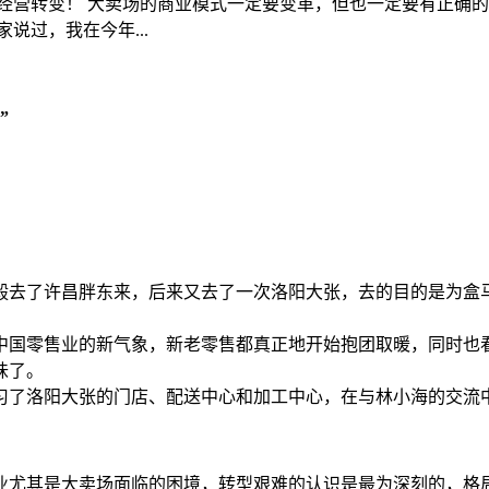
经营转变！ 大卖场的商业模式一定要变革，但也一定要有正确的
说过，我在今年...
”
毅去了许昌胖东来，后来又去了一次洛阳大张，去的目的是为盒
中国零售业的新气象，新老零售都真正地开始抱团取暖，同时也
味了。
学习了洛阳大张的门店、配送中心和加工中心，在与林小海的交流
业尤其是大卖场面临的困境，转型艰难的认识是最为深刻的，格