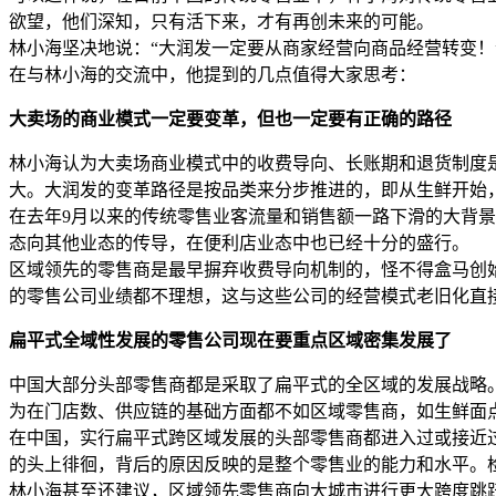
欲望，他们深知，只有活下来，才有再创未来的可能。
林小海坚决地说：“大润发一定要从商家经营向商品经营转变！
在与林小海的交流中，他提到的几点值得大家思考：
大卖场的商业模式一定要变革，但也一定要有正确的路径
林小海认为大卖场商业模式中的收费导向、长账期和退货制度
大。大润发的变革路径是按品类来分步推进的，即从生鲜开始
在去年9月以来的传统零售业客流量和销售额一路下滑的大背
态向其他业态的传导，在便利店业态中也已经十分的盛行。
区域领先的零售商是最早摒弃收费导向机制的，怪不得盒马创
的零售公司业绩都不理想，这与这些公司的经营模式老旧化直
扁平式全域性发展的零售公司现在要重点区域密集发展了
中国大部分头部零售商都是采取了扁平式的全区域的发展战略
为在门店数、供应链的基础方面都不如区域零售商，如生鲜面
在中国，实行扁平式跨区域发展的头部零售商都进入过或接近过
的头上徘徊，背后的原因反映的是整个零售业的能力和水平。
林小海甚至还建议，区域领先零售商向大城市进行更大跨度跳