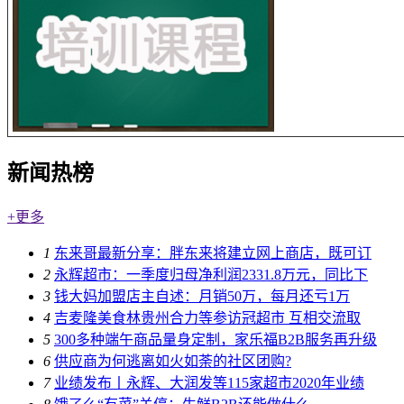
新闻热榜
+更多
1
东来哥最新分享：胖东来将建立网上商店，既可订
2
永辉超市：一季度归母净利润2331.8万元，同比下
3
钱大妈加盟店主自述：月销50万，每月还亏1万
4
吉麦隆美食林贵州合力等参访冠超市 互相交流取
5
300多种端午商品量身定制，家乐福B2B服务再升级
6
供应商为何逃离如火如荼的社区团购?
7
业绩发布丨永辉、大润发等115家超市2020年业绩