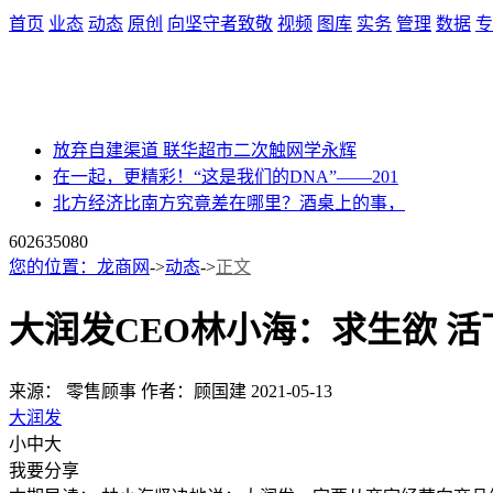
首页
业态
动态
原创
向坚守者致敬
视频
图库
实务
管理
数据
专
放弃自建渠道 联华超市二次触网学永辉
在一起，更精彩！“这是我们的DNA”——201
北方经济比南方究竟差在哪里？酒桌上的事，
60263
5080
您的位置：
龙商网
->
动态
->
正文
大润发CEO林小海：求生欲 活
来源： 零售顾事
作者：顾国建
2021-05-13
大润发
小
中
大
我要分享