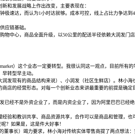
创新和发展战略上作出改变，主要表现在：
分钟极速达，而认为1小时达就够。成本可控，线上占比力争达到
实供应链基础。
量的购物中心，商品全面升级，以50公里的配送半径依赖大润发
rmarket）这个业态一定要转型。我很认同这一观点，目前所
，早转型早主动。
大润发现有的商品结构来说）、小润发（社区生鲜店）。林小海
的商店的经营形态。对每一个创新业态来讲最重要的前提是确定
发已经不是外资企业了，而是内资企业了，因为阿里巴巴已经绝对
理经验和教训共享、商品资源共享，合作可以是商品和管理，也
变呢？如果是，这是件大好事！
司的董事长）竭力要求，林小海对传统实体零售商提了两点想法