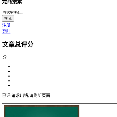
龙商搜索
搜 索
注册
登陆
文章总评分
分
已评
请求出错,请刷新页面