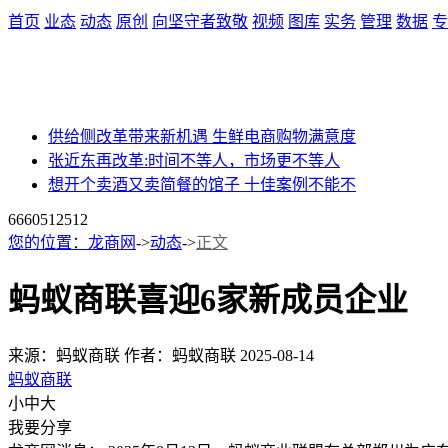
首页
业态
动态
原创
向坚守者致敬
视频
图库
实务
管理
数据
专
供给侧改革带来新机遇 生鲜电商购物满意度
张近东再改革:时间不等人，市场更不等人
想开个卖酒又卖简餐的馆子 十佳案例不能不
66605
12512
您的位置：
龙商网
->
动态
->
正文
蚂蚁商联喜迎6家新成员企业
来源：蚂蚁商联
作者：蚂蚁商联
2025-08-14
蚂蚁商联
小
中
大
我要分享