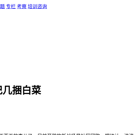
题
专栏
考察
培训咨询
记几捆白菜