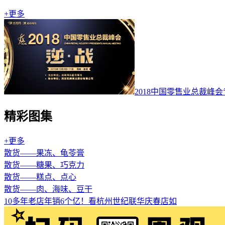
+更多
2018中国零售业总裁峰
精彩图集
+更多
散货——果冻、龟苓膏
散货——糖果、巧克力
散货——糕点、点心
散货——肉、海味、豆干
10多年老店年销6个亿！看杭州世纪联华庆春店如