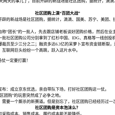
一天两天的事儿了，目前开辟的新战场是社区团购，据统计，滴滴
社区团购上演“百团大战”
开辟的新战场是社区团购，据统计，滴滴、国美、苏宁、美团、
自称“团长”的一批人，先去跟店铺老板谈好团购价格，然后在业
团等一批社区团购公司分别拿到了红杉中国、IDG、真格等一线创
爆裁员至少三分之二；融资多达6.3亿的呆萝卜宣布资金链断裂
长，互联网巨头纷纷一个高跳，跃入这片水中。
场仗一定要打赢！
式宣布：成立京东优选，亲自带队下场，打好社区团购这一仗。
区团购”的玩意突然成了必争之地。
，需要一个厮杀的新赛道。但是别忘了，社区团购已经经历过一次
社区团购是资本泡沫么？
如采购成本、销售成本、履约成本能不能降低。