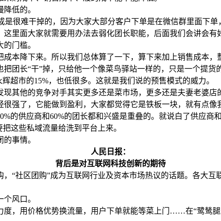
慢降低的。
的提成是很难干掉的，因为大家大部分客户下单是在微信群里面下
，这里面大家就需要用办法去弱化团长职能，后面我们会讲会有
大的门槛。
成本降下来。所以我们总体算了一下，算下来加上销售成本，整体
把团长“干”掉，只给他一个像菜鸟驿站一样的，只是一个提货
永辉超市的15%，也低很多。这就是我们说的预售模式的威力。
发现其他的竞争对手其实更多还是菜市场，更多还是夫妻老婆店
经很强了，它能做到盈利，大家都觉得它是铁板一块，就有点像
0%的供应商和60%的团长都和兴盛是重叠的。就说白了供应商
要把这些私域流量给洗到平台上来。
闭的事情。
人民日报：
背后是对互联网科技创新的期待
购，“社区团购”成为互联网行业及资本市场热议的话题。各大互
一个风口。
力度，用价格优势换流量，用户下单就能等菜上门……在“鹭鸶腿