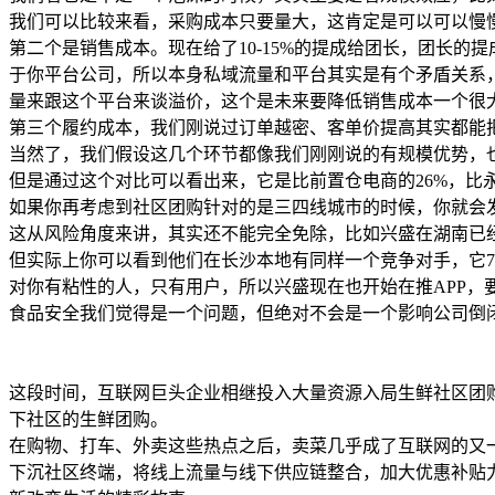
我们可以比较来看，采购成本只要量大，这肯定是可以可以慢
第二个是销售成本。现在给了10-15%的提成给团长，团长
于你平台公司，所以本身私域流量和平台其实是有个矛盾关系
量来跟这个平台来谈溢价，这个是未来要降低销售成本一个很
第三个履约成本，我们刚说过订单越密、客单价提高其实都能把
当然了，我们假设这几个环节都像我们刚刚说的有规模优势，也
但是通过这个对比可以看出来，它是比前置仓电商的26%，比
如果你再考虑到社区团购针对的是三四线城市的时候，你就会
这从风险角度来讲，其实还不能完全免除，比如兴盛在湖南已
但实际上你可以看到他们在长沙本地有同样一个竞争对手，它7
对你有粘性的人，只有用户，所以兴盛现在也开始在推APP，
食品安全我们觉得是一个问题，但绝对不会是一个影响公司倒
这段时间，互联网巨头企业相继投入大量资源入局生鲜社区团
下社区的生鲜团购。
在购物、打车、外卖这些热点之后，卖菜几乎成了互联网的又
下沉社区终端，将线上流量与线下供应链整合，加大优惠补贴