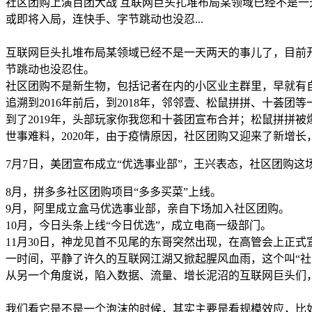
社区团购上演百团大战 互联网巨头扎堆布局某领域已经不是
或即将入局，连快手、字节跳动也没忍...
互联网巨头扎堆布局某领域已经不是一天两天的事儿了，目前
节跳动也没忍住。
社区团购不是新生物，包括记者在内的小区业主群里，早就有
追溯到2016年前后，到2018年，邻邻壹、松鼠拼拼、十荟
到了2019年，头部玩家你我您和十荟团宣布合并；松鼠拼拼被
世事难料，2020年，由于疫情原因，社区团购又迎来了新增
7月7日，美团宣布成立“优选事业部”，王兴表态，社区团购这
8月，拼多多社区团购项目“多多买菜”上线。
9月，阿里成立盒马优选事业部，亲自下场加入社区团购。
10月，今日头条上线“今日优选”，成立电商一级部门。
11月30日，神龙见首不见尾的东哥突然出现，在高管会上正
一时间，平静了许久的互联网江湖又掀起腥风血雨，这个叫“社
从另一个角度说，陷入数据、流量、增长泥沼的互联网巨头们
我们看它是不是一个泡沫的时候，其实主要是看规模效应，比