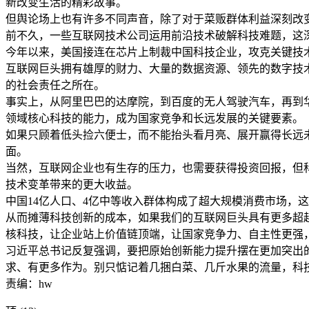
新改变生活的精彩故事。
但舆论场上也有许多不同声音，除了对于菜贩群体利益深刻改
前不久，一些互联网技术公司运用前沿技术破解科技难题，这
今年以来，美国接连在芯片上制裁中国科技企业，攻克关键技术
互联网巨头拥有雄厚的财力、大量的数据资源、领先的数字技
的社会责任之所在。
事实上，从阿里巴巴的达摩院，到百度的无人驾驶汽车，再到
领域核心科技的能力，成为国家竞争和长远发展的关键要素。
如果只顾着低头捡六便士，而不能抬头看月亮、展开赢得长远
面。
当然，互联网企业也有生存的压力，也需要获得投资回报，但
技术变革带来的更大收益。
中国14亿人口、4亿中等收入群体构成了超大规模消费市场，
从而摊薄科技创新的成本，如果我们的互联网巨头具有更多超
核科技，让企业站上价值链顶端，让国家竞争力、自主性更强，
习近平总书记反复强调，要把原始创新能力提升摆在更加突出的
求、有更多作为。别只惦记着几捆白菜、几斤水果的流量，科
责编：hw