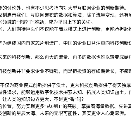
变的讨论外，也有不少思考指向对大型互联网企业的创新期待。
深刻启示我们：互联网累积的数据和算法，除了流量变现，还有
领域的“卡脖子”难题，成为举国上下的关切。
术，人们期待巨头们不仅能在商业模式上进行创新，更能承担起
华为建成国内首家芯片制造厂，中国的企业日益注重向科技创新
未来的科技创新，那么再大的流量、再多的数据也难以转变成硬
科技创新并非要求企业不赚钱，而是把投资的存续期延长，不痴
这不仅为商业模式创新提供了沃土，更为科技创新提供了得天独
越性追求，能够运用数字化技术探索未知、拓展人类知识疆土，
让人类的知识边界更大，不是更“香”吗？
位置，努力实现更多“从0到1”的突破。掌握着海量数据、先
技创新的星辰大海、未来的无限可能性，其实更令人心潮澎湃。