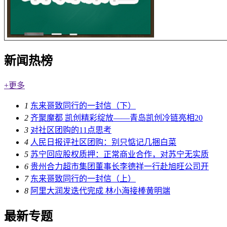
新闻热榜
+更多
1
东来哥致同行的一封信（下）
2
齐聚魔都 凯创精彩绽放——青岛凯创冷链亮相20
3
对社区团购的11点思考
4
人民日报评社区团购：别只惦记几捆白菜
5
苏宁回应股权质押：正常商业合作，对苏宁无实质
6
贵州合力超市集团董事长李德祥一行赴旭旺公司开
7
东来哥致同行的一封信（上）
8
阿里大润发迭代完成 林小海接棒黄明端
最新专题