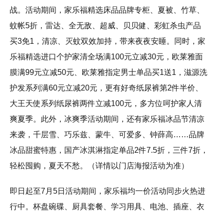
战。活动期间，家乐福精选床品品牌专柜、夏被、竹草、
蚊帐5折，雷达、全无敌、超威、贝贝健、彩虹杀虫产品
买3免1，清凉、灭蚊双效加持，带来夜夜安睡。同时，家
乐福精选进口个护家清全场满100元立减30元，欧莱雅面
膜满99元立减50元、欧莱雅指定男士单品买1送1，滋源洗
护发系列满60元立减20元，更有好奇纸尿裤第2件半价、
大王天使系列纸尿裤两件立减100元，多方位呵护家人清
爽夏季。此外，冰爽季活动期间，还有家乐福冰品节清凉
来袭，千层雪、巧乐兹、蒙牛、可爱多、钟薛高……品牌
冰品甜蜜特惠，国产冰淇淋指定单品2件7.5折，三件7折，
轻松囤购，夏天不愁。（详情以门店海报活动为准）
即日起至7月5日活动期间，家乐福均一价活动同步火热进
行中。杯盘碗碟、厨具套餐、学习用具、电池、插座、衣