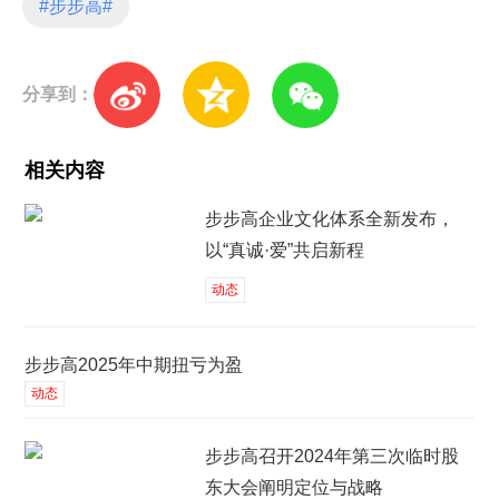
#步步高#
分享到：
相关内容
步步高企业文化体系全新发布，
以“真诚·爱”共启新程
动态
步步高2025年中期扭亏为盈
动态
步步高召开2024年第三次临时股
东大会阐明定位与战略