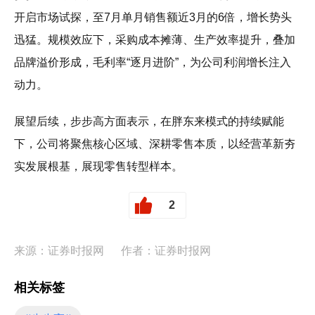
开启市场试探，至7月单月销售额近3月的6倍，增长势头
迅猛。规模效应下，采购成本摊薄、生产效率提升，叠加
品牌溢价形成，毛利率“逐月进阶”，为公司利润增长注入
动力。
展望后续，步步高方面表示，在胖东来模式的持续赋能
下，公司将聚焦核心区域、深耕零售本质，以经营革新夯
实发展根基，展现零售转型样本。
2
来源：证券时报网
作者：证券时报网
相关标签