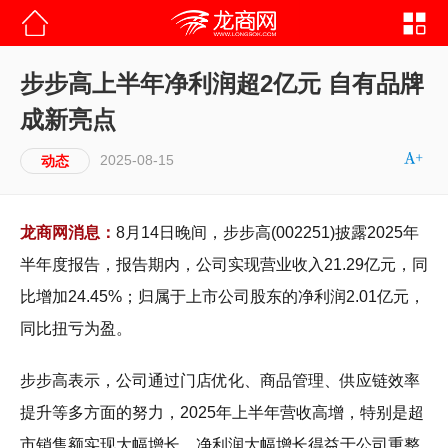
步步高上半年净利润超2亿元 自有品牌
成新亮点
2025-08-15
动态
龙商网消息：
8月14日晚间，步步高(002251)披露2025年
半年度报告，报告期内，公司实现营业收入21.29亿元，同
比增加24.45%；归属于上市公司股东的净利润2.01亿元，
同比扭亏为盈。
步步高表示，公司通过门店优化、商品管理、供应链效率
提升等多方面的努力，2025年上半年营收高增，特别是超
市销售额实现大幅增长。净利润大幅增长得益于公司重整