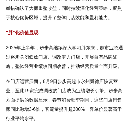
举措确认了大额重整收益，同时持续深化经营策略，聚焦
于核心优势区域，提升了整体门店效能和盈利能力。
“胖”化价值显现
2025年上半年，步步高继续深入学习胖东来，超市业态通
过逐步关闭低效门店、调改潜力门店，开展自有品牌战
略，整体经营业绩较同期改善，推动经营质量全面升级。
在门店运营层面，8月9日步步高超市永州舜德店恢复营
业，至此19家完成调改的门店成为业绩增长引擎。步步高
方面提供的数据显示，春节消费旺季期间，这些门店销售
额同比激增3-6倍，客流量提升超300%，客单价显著高于
行业平均水平。