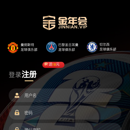
送
18
元
注册
登录