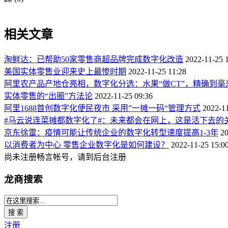
相关文章
淘鲜达：已帮助50家零售商超品牌完成数字化改造
2022-11-25 
美国实体零售业迎来史上最惨时期
2022-11-25 11:28
阿里农产品产地仓亮相，数字化分选：水果“做CT”，精确到毫
实体零售的“出圈”方法论
2022-11-25 09:36
阿里1688首创数字化便民夜市 采用”一摊一码“管理方式
2022-11
#马云说连菜摊都数字化了#：未来都会在网上，这是活下去的
京东徐雷：疫情可能让传统企业的数字化转型速度提高1-3年
20
以消费者为中心 零售企业数字化是如何建设？
2022-11-25 15:0
尚未注册畅言帐号，请到后台注册
龙商搜索
搜 索
注册