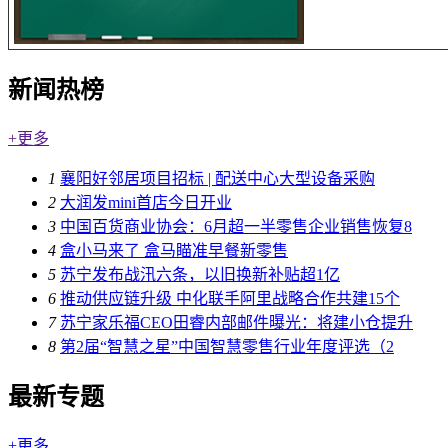
新闻热榜
+更多
1
襄阳好邻居项目招标 | 配送中心大型设备采购
2
大润发mini首店今日开业
3
中国百货商业协会：6月超一半零售企业销售恢复8
4
盒小马来了 盒马瞄准早餐新零售
5
苏宁发布战汛六条，以旧换新补贴超1亿
6
推动供应链升级 中化联手阿里战略合作共建15个
7
苏宁家乐福CEO田睿内部邮件曝光：将建小仓提升
8
第2届“智慧之星”中国智慧零售行业年度评选（2
最新专题
+更多