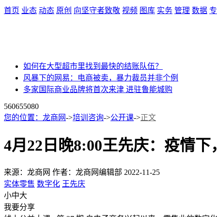
首页
业态
动态
原创
向坚守者致敬
视频
图库
实务
管理
数据
专
如何在大型超市里找到最快的结账队伍？
风暴下的网易：电商被卖，暴力裁员并非个例
多家国际商业品牌将首次来津 进驻鲁能城购
56065
5080
您的位置：
龙商网
->
培训咨询
->
公开课
->
正文
4月22日晚8:00王先庆：疫
来源：龙商网
作者：龙商网编辑部
2022-11-25
实体零售
数字化
王先庆
小
中
大
我要分享