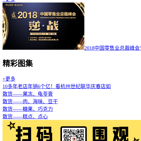
2018中国零售业总裁峰
精彩图集
+更多
10多年老店年销6个亿！看杭州世纪联华庆春店如
散货——果冻、龟苓膏
散货——肉、海味、豆干
散货——糖果、巧克力
散货——糕点、点心