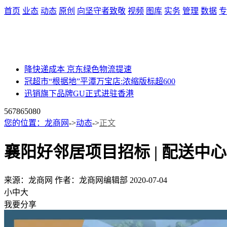
首页
业态
动态
原创
向坚守者致敬
视频
图库
实务
管理
数据
专
降快递成本 京东绿色物流提速
冠超市“根据地”平潭万宝店:浓缩版标超600
迅销旗下品牌GU正式进驻香港
56786
5080
您的位置：
龙商网
->
动态
->
正文
襄阳好邻居项目招标 | 配送中
来源：龙商网
作者：龙商网编辑部
2020-07-04
小
中
大
我要分享