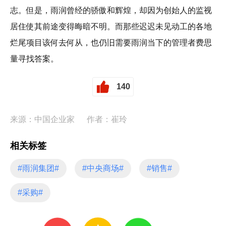
志。但是，雨润曾经的骄傲和辉煌，却因为创始人的监视
居住使其前途变得晦暗不明。而那些迟迟未见动工的各地
烂尾项目该何去何从，也仍旧需要雨润当下的管理者费思
量寻找答案。
140
来源：中国企业家
作者：崔玲
相关标签
#雨润集团#
#中央商场#
#销售#
#采购#