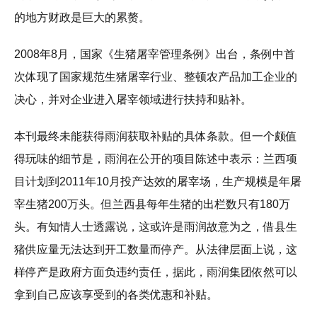
的地方财政是巨大的累赘。
2008年8月，国家《生猪屠宰管理条例》出台，条例中首
次体现了国家规范生猪屠宰行业、整顿农产品加工企业的
决心，并对企业进入屠宰领域进行扶持和贴补。
本刊最终未能获得雨润获取补贴的具体条款。但一个颇值
得玩味的细节是，雨润在公开的项目陈述中表示：兰西项
目计划到2011年10月投产达效的屠宰场，生产规模是年屠
宰生猪200万头。但兰西县每年生猪的出栏数只有180万
头。有知情人士透露说，这或许是雨润故意为之，借县生
猪供应量无法达到开工数量而停产。从法律层面上说，这
样停产是政府方面负违约责任，据此，雨润集团依然可以
拿到自己应该享受到的各类优惠和补贴。