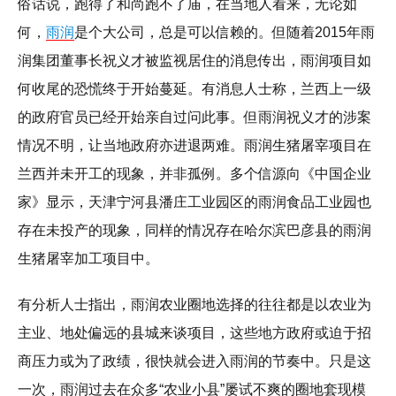
俗话说，跑得了和尚跑不了庙，在当地人看来，无论如
何，
雨润
是个大公司，总是可以信赖的。但随着2015年雨
润集团董事长祝义才被监视居住的消息传出，雨润项目如
何收尾的恐慌终于开始蔓延。有消息人士称，兰西上一级
的政府官员已经开始亲自过问此事。但雨润祝义才的涉案
情况不明，让当地政府亦进退两难。雨润生猪屠宰项目在
兰西并未开工的现象，并非孤例。多个信源向《中国企业
家》显示，天津宁河县潘庄工业园区的雨润食品工业园也
存在未投产的现象，同样的情况存在哈尔滨巴彦县的雨润
生猪屠宰加工项目中。
有分析人士指出，雨润农业圈地选择的往往都是以农业为
主业、地处偏远的县城来谈项目，这些地方政府或迫于招
商压力或为了政绩，很快就会进入雨润的节奏中。只是这
一次，雨润过去在众多“农业小县”屡试不爽的圈地套现模