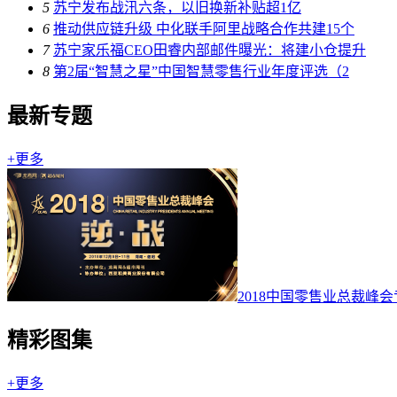
5
苏宁发布战汛六条，以旧换新补贴超1亿
6
推动供应链升级 中化联手阿里战略合作共建15个
7
苏宁家乐福CEO田睿内部邮件曝光：将建小仓提升
8
第2届“智慧之星”中国智慧零售行业年度评选（2
最新专题
+更多
2018中国零售业总裁峰
精彩图集
+更多