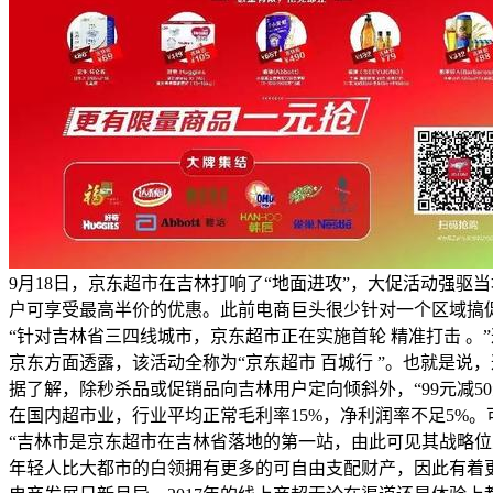
9月18日，京东超市在吉林打响了“地面进攻”，大促活动强驱当
户可享受最高半价的优惠。此前电商巨头很少针对一个区域搞
“针对吉林省三四线城市，京东超市正在实施首轮 精准打击 。”
京东方面透露，该活动全称为“京东超市 百城行 ”。也就是
据了解，除秒杀品或促销品向吉林用户定向倾斜外，“99元减50
在国内超市业，行业平均正常毛利率15%，净利润率不足5%。
“吉林市是京东超市在吉林省落地的第一站，由此可见其战略
年轻人比大都市的白领拥有更多的可自由支配财产，因此有着