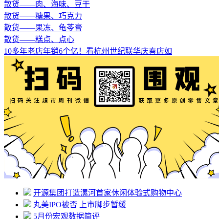
散货——肉、海味、豆干
散货——糖果、巧克力
散货——果冻、龟苓膏
散货——糕点、点心
10多年老店年销6个亿！看杭州世纪联华庆春店如
开源集团打造漯河首家休闲体验式购物中心
丸美IPO被否 上市脚步暂缓
5月份宏观数据简评