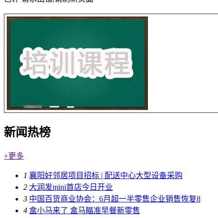
新闻热榜
+更多
1
襄阳好邻居项目招标 | 配送中心大型设备采购
2
大润发mini首店今日开业
3
中国百货商业协会：6月超一半零售企业销售恢复8
4
盒小马来了 盒马瞄准早餐新零售