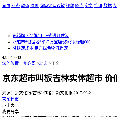
首页
业态
动态
原创
向坚守者致敬
视频
图库
实务
管理
数据
专
迅销旗下品牌GU正式进驻香港
冠超市“根据地”平潭万宝店:浓缩版标超600
降快递成本 京东绿色物流提速
42354
5080
您的位置：
龙商网
->
动态
->
正文
京东超市叫板吉林实体超市 价
来源：新文化报(吉林)
作者：新文化报
2017-09-21
京东超市
小
中
大
我要分享