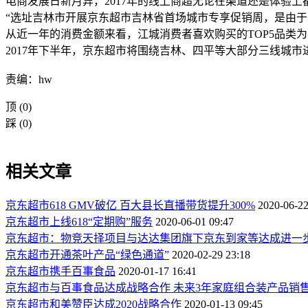
电商发展日新月异，2017年的线上商超无论在渠道还是体验
“选址吉林市开展京东超市吉林省首场城市专享促销周，是由
从近一年的消费金额来看，江城消费者喜欢购买的TOP5品类为：手
2017年下半年，京东超市将围绕吉林、四平等大部分三线城
责编：hw
顶
(0)
踩
(0)
相关文章
京东超市618 GMV破亿 百大县长直播带货提升300%
2020-06-22
京东超市上线618“定期购”服务
2020-06-01 09:47
京东超市：物竞天择项目与达达集团旗下京东到家等达成进一
京东超市开通茶叶产品“绿色通道”
2020-02-29 23:18
京东超市携手百事食品
2020-01-17 16:41
京东超市与百事食品达成战略合作 未来3年家庭组合装产品销
京东超市和美赞臣达成2020战略合作
2020-01-13 09:45