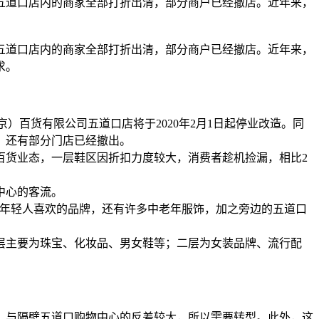
五道口店内的商家全部打折出清，部分商户已经撤店。近年来，
五道口店内的商家全部打折出清，部分商户已经撤店。近年来，
求。
百货有限公司五道口店将于2020年2月1日起停业改造。同
，还有部分门店已经撤出。
百货业态，一层鞋区因折扣力度较大，消费者趁机捡漏，相比2
中心的客流。
在年轻人喜欢的品牌，还有许多中老年服饰，加之旁边的五道口
层主要为珠宝、化妆品、男女鞋等；二层为女装品牌、流行配
，与隔壁五道口购物中心的反差较大，所以需要转型。此外，这