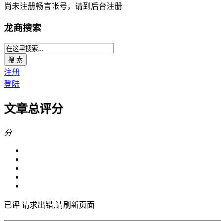
尚未注册畅言帐号，请到后台注册
龙商搜索
搜 索
注册
登陆
文章总评分
分
已评
请求出错,请刷新页面