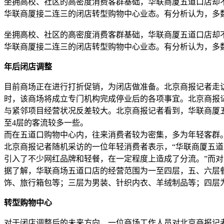
坐拥高校、社区的高密度消费客群基础，华联商厦五道口店却
华联商厦接二连三的闭店转型购物中心业态。有分析认为，多数华
坐拥高校、社区的高密度消费客群基础，华联商厦五道口店却
华联商厦接二连三的闭店转型购物中心业态。有分析认为，多
年后闭店调整
目前商场正在进行打折促销，为闭店做准备。北京商报记者走访
时，该商场将成立专门机构完成停业后的各项事宜。北京商报
与紧邻项目经营状况反差较大。北京商报记者看到，华联商厦
至4层的客流较多一些。
而在五道口购物中心内，往来消费者较为密集，多为年轻客群
北京商报记者随机采访的一位年轻消费者表示，“华联商厦五
引入了不少网红品牌和轻餐，在一定程度上造成了分流。”而
据了解，华联商场五道口店的经营范围为一至四层，五、六层
饰、旅行箱包等；三层为男装、针织内衣、羊绒制品等；四层
转型购物中心
对于闭店调整后的未来方向，一位商场工作人员对北京商报记