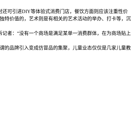
还可引进DIY等体验式消费门店，餐饮方面则应该注重性价
有独特价值的，艺术则是有相关的艺术活动的举办、打卡等，沉
诉记者：“没有一个商场是满足某单一消费群体，在为商场贴上
所谓的品牌引入变成仿冒品的集聚，儿童业态仅仅是几家儿童教