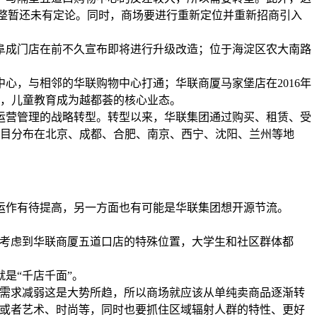
整暂还未有定论。同时，商场要进行重新定位并重新招商引入
阜成门店在前不久宣布即将进行升级改造；位于海淀区农大南路
心，与相邻的华联购物中心打通；华联商厦马家堡店在2016年
外，儿童教育成为越都荟的核心业态。
心运营管理的战略转型。转型以来，华联集团通过购买、租赁、受
，项目分布在北京、成都、合肥、南京、西宁、沈阳、兰州等地
运作有待提高，另一方面也有可能是华联集团想开源节流。
。
时考虑到华联商厦五道口店的特殊位置，大学生和社区群体都
是“千店千面”。
行需求减弱这是大势所趋，所以商场就应该从单纯卖商品逐渐转
、或者艺术、时尚等，同时也要抓住区域辐射人群的特性、更好