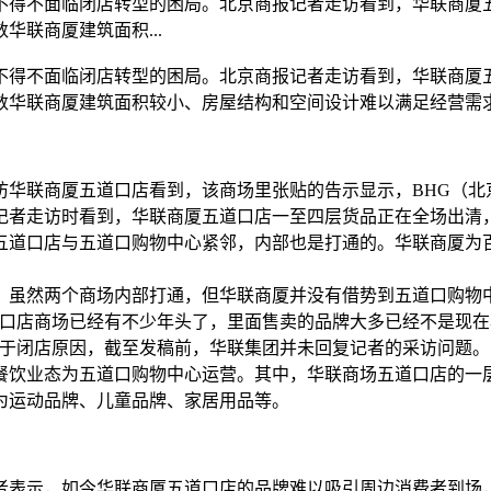
不得不面临闭店转型的困局。北京商报记者走访看到，华联商厦
联商厦建筑面积...
不得不面临闭店转型的困局。北京商报记者走访看到，华联商厦
数华联商厦建筑面积较小、房屋结构和空间设计难以满足经营需
华联商厦五道口店看到，该商场里张贴的告示显示，BHG（北京）
记者走访时看到，华联商厦五道口店一至四层货品正在全场出清
五道口店与五道口购物中心紧邻，内部也是打通的。华联商厦为
。虽然两个商场内部打通，但华联商厦并没有借势到五道口购物
道口店商场已经有不少年头了，里面售卖的品牌大多已经不是现
对于闭店原因，截至发稿前，华联集团并未回复记者的采访问题。
餐饮业态为五道口购物中心运营。其中，华联商场五道口店的一
为运动品牌、儿童品牌、家居用品等。
者表示，如今华联商厦五道口店的品牌难以吸引周边消费者到场