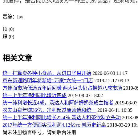
到追捧，是否能长久地成为一种主流的食品，还未可知
责编：hw
顶
(0)
踩
(0)
相关文章
统一打算卖各种小食品，从进口坚果开始
2020-06-03 11:17
京东新通路明年将新增1万家“六统一”门店
2019-12-17 09:13
方便面市场低迷五年后回暖 两大巨头仍占据超八成市场
2019-0
统一上半年净利同比增近四成
2019-08-07 18:02
统一纯利增长近4成，汤达人和阿萨姆奶茶成主推者
2019-08-07
农夫山泉年赚36亿，净利超过康师傅和统一
2019-06-11 10:35
统一上半年净利同比增长25.4％ 汤达人和茶饮料立头功
2018-08
2017年统一方便面实现利润4.12亿元 创历史新高
2018-03-29 10:
尚未注册畅言帐号，请到后台注册