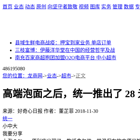
首页
业态
动态
原创
向坚守者致敬
视频
图库
实务
管理
数据
专
县域生鲜电商战疫：押宝到家业务 单店订单
三枝富博：伊藤洋华堂在中国的经营哲学及战
南充百家商超抱团加盟O2O电商平台 中小超市
48619
5080
您的位置：
龙商网
->
业态
->
超市
->
正文
高端泡面之后，统一推出了 28
来源：好奇心日报
作者：董芷菲
2018-11-30
统一
小
中
大
我要分享