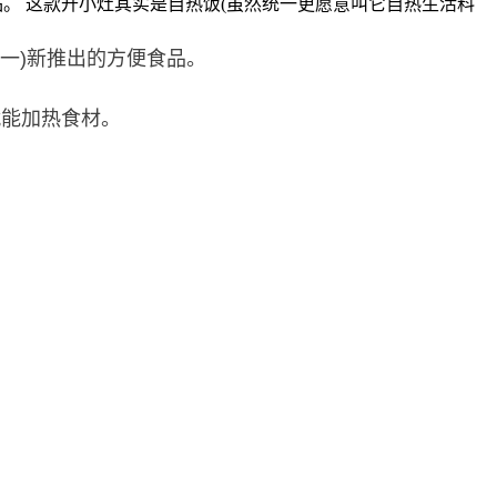
便食品。 这款开小灶其实是自热饭(虽然统一更愿意叫它自热生活料
称统一)新推出的方便食品。
就能加热食材。