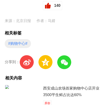
140
来源：北京日报
作者：马婧
相关标签
#购物中心#
分享到：
相关内容
西安成山农场首家购物中心店开业
3500平生鲜占比达60%
原创