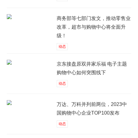
商务部等七部门发文，推动零售业
改革，超市与购物中心将全面升
级！
动态
京东接盘原双井家乐福 电子主题
购物中心如何突围线下
动态
万达、万科并列前两位，2023中
国购物中心企业TOP100发布
动态