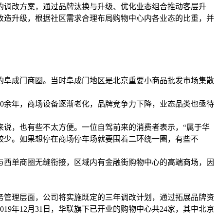
年的调改方案，通过品牌汰换与升级、优化业态组合推动客层升
改造升级，根据社区需求合理布局购物中心内各业态的比重，并
时的阜成门商圈。当时阜成门地区是北京重要小商品批发市场集散
0余年，商场设备逐渐老化，品牌竞争力下降，业态品类也亟待
来说，也有些不太方便。一位自驾前来的消费者表示，“属于华
较少。如果想停在商场停车场就要围着二环绕一圈，有些不
与西单商圈无缝衔接，区域内有金融街购物中心的高端商场，因
业务管理层面，公司将实施既定的三年调改计划，通过拓展品牌资
9年12月31日，华联旗下已开业的购物中心共24家，其中北京