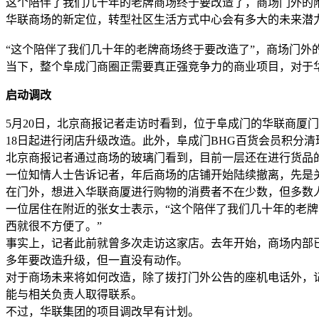
这个陪伴了我们几十年的老牌商场终于要改造了，商场门外的
华联商场的新定位，转型社区生活方式中心会有多大的未来潜力？ 启
“这个陪伴了我们几十年的老牌商场终于要改造了”，商场门外
当下，整个阜成门商圈正需要真正强竞争力的商业项目，对于华
启动调改
5月20日，北京商报记者走访时看到，位于阜成门的华联商厦门
18日起进行闭店升级改造。此外，阜成门BHG百货会员积分清理
北京商报记者通过商场的玻璃门看到，目前一层还在进行货品
一位知情人士告诉记者，年后商场的店铺开始陆续撤离，先是关
在门外，想进入华联商厦进行购物的消费者不在少数，但多数
一位居住在附近的张女士表示，“这个陪伴了我们几十年的老
西就很不方便了。”
事实上，记者此前就曾多次走访这家店。去年开始，商场内部
多年要改造升级，但一直没有动作。
对于商场未来将如何改造，除了拨打门外公告的座机电话外，
能与相关负责人取得联系。
不过，华联集团的项目调改早有计划。