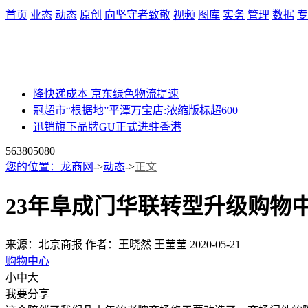
首页
业态
动态
原创
向坚守者致敬
视频
图库
实务
管理
数据
专
降快递成本 京东绿色物流提速
冠超市“根据地”平潭万宝店:浓缩版标超600
迅销旗下品牌GU正式进驻香港
56380
5080
您的位置：
龙商网
->
动态
->
正文
23年阜成门华联转型升级购物
来源：北京商报
作者：王晓然 王莹莹
2020-05-21
购物中心
小
中
大
我要分享