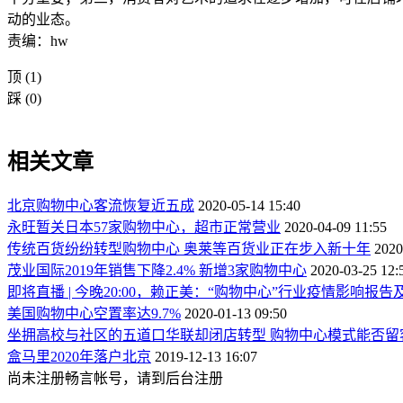
动的业态。
责编：hw
顶
(1)
踩
(0)
相关文章
北京购物中心客流恢复近五成
2020-05-14 15:40
永旺暂关日本57家购物中心，超市正常营业
2020-04-09 11:55
传统百货纷纷转型购物中心 奥莱等百货业正在步入新十年
2020
茂业国际2019年销售下降2.4% 新增3家购物中心
2020-03-25 12:
即将直播 | 今晚20:00，赖正美：“购物中心”行业疫情影响报告
美国购物中心空置率达9.7%
2020-01-13 09:50
坐拥高校与社区的五道口华联却闭店转型 购物中心模式能否留
盒马里2020年落户北京
2019-12-13 16:07
尚未注册畅言帐号，请到后台注册