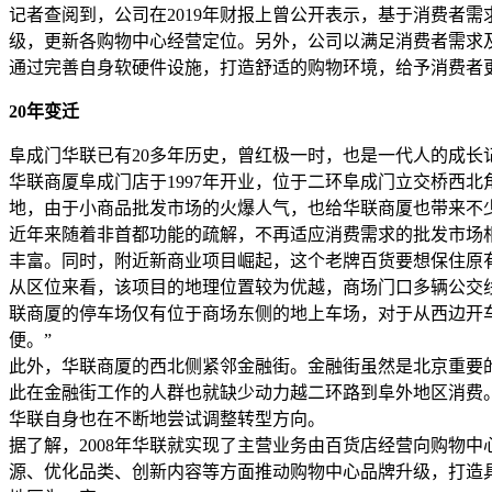
记者查阅到，公司在2019年财报上曾公开表示，基于消费者
级，更新各购物中心经营定位。另外，公司以满足消费者需求
通过完善自身软硬件设施，打造舒适的购物环境，给予消费者
20年变迁
阜成门华联已有20多年历史，曾红极一时，也是一代人的成长
华联商厦阜成门店于1997年开业，位于二环阜成门立交桥西
地，由于小商品批发市场的火爆人气，也给华联商厦也带来不
近年来随着非首都功能的疏解，不再适应消费需求的批发市场
丰富。同时，附近新商业项目崛起，这个老牌百货要想保住原
从区位来看，该项目的地理位置较为优越，商场门口多辆公交
联商厦的停车场仅有位于商场东侧的地上车场，对于从西边开
便。”
此外，华联商厦的西北侧紧邻金融街。金融街虽然是北京重要
此在金融街工作的人群也就缺少动力越二环路到阜外地区消费
华联自身也在不断地尝试调整转型方向。
据了解，2008年华联就实现了主营业务由百货店经营向购物
源、优化品类、创新内容等方面推动购物中心品牌升级，打造具有