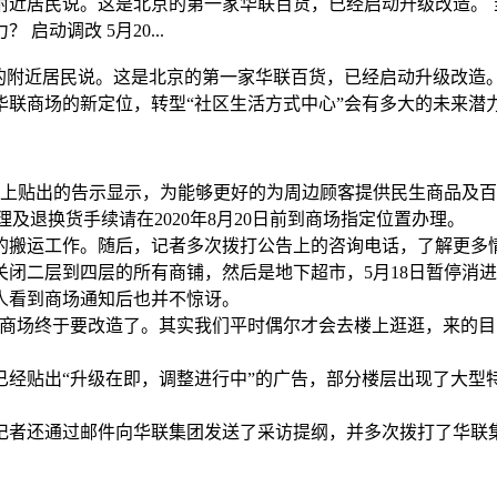
附近居民说。这是北京的第一家华联百货，已经启动升级改造。 
动调改 5月20...
的附近居民说。这是北京的第一家华联百货，已经启动升级改造
联商场的新定位，转型“社区生活方式中心”会有多大的未来潜
上贴出的告示显示，为能够更好的为周边顾客提供民生商品及百货零
及退换货手续请在2020年8月20日前到商场指定位置办理。
的搬运工作。随后，记者多次拨打公告上的咨询电话，了解更多
闭二层到四层的所有商铺，然后是地下超市，5月18日暂停消进
人看到商场通知后也并不惊讶。
牌商场终于要改造了。其实我们平时偶尔才会去楼上逛逛，来的
已经贴出“升级在即，调整进行中”的广告，部分楼层出现了大型
记者还通过邮件向华联集团发送了采访提纲，并多次拨打了华联集