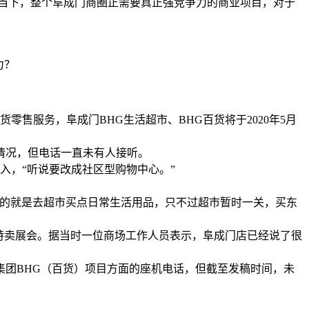
当下，整个阜成门商圈正需要真正强竞争力的商业项目，对于
。
力？
售服务，阜成门BHG生活超市、BHG百货将于2020年5月
情况，但电话一直未有人接听。
入，“听说要改成社区型购物中心。”
目的就是去超市买点日常生活用品，只不过超市暂时一关，买东
特卖展会。据当时一位商场工作人员表示，阜成门店已经说了很
团BHG（百货）项目方面的座机电话，但截至发稿时间，未