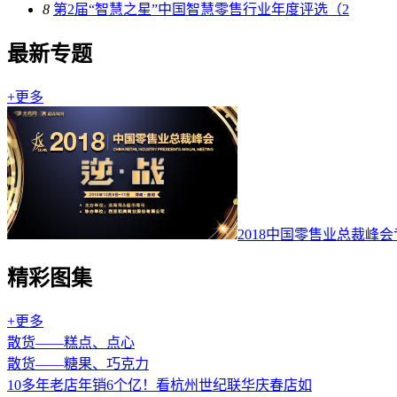
8
第2届“智慧之星”中国智慧零售行业年度评选（2
最新专题
+更多
2018中国零售业总裁峰
精彩图集
+更多
散货——糕点、点心
散货——糖果、巧克力
10多年老店年销6个亿！看杭州世纪联华庆春店如