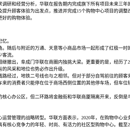
需求调研和经营分析，华联在报告期内完成旗下所有项目未来三
及提升顾客体验为出发点，推进并完成15个购物中心项目的调整
更好的购物体验。
记忆。
北角。随后与附近的万通、天意等小商品市场一起形成了红极一
少客流。
相继撤出，阜成门华联在商圈内独挑大梁。更重要的是，经历了2
有的风采和地位也势必作出升级。
线路经过，地铁二号线也与之相邻。但对于部分自驾前往的顾客
车来的消费者只能停在位于商场西侧位置的其他停车场，但车位
的核心办公区，但二环路将金融街和华联商厦隔离开来，反倒是
。
中心运营管理的战略转型。华联方面表示，2020年，在购物中心
核心竞争力的年轻、时尚、有活力的社区型购物中心。截至201