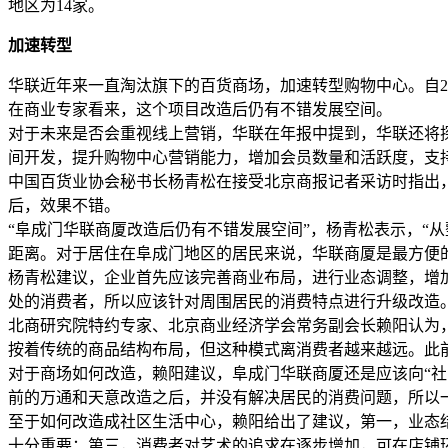
地区为14家。
加速转型
华联近年来一直淘汰旗下的百货商场，加速转型购物中心。自2
在商业专家看来，这个项目改造后仍有不错发展空间。
对于未来是否会重视线上营销，华联在年报中提到，华联还将
间开发，提升购物中心营销能力，增加会员数量和活跃度，支
中国百货业协会秘书长杨青松在接受北京商报记者采访时指出
后，效果不错。
“阜成门华联商厦改造后仍有不错发展空间”，杨青松表示，“
距离。对于居住在阜成门地区的居民来说，华联商厦是最方便
杨青松建议，企业首先应该完善商业布局，进行业态调整，增
处的消费者，所以应该针对周围居民的消费特点进行升级改造。
北商研究院特约专家、北京商业经济学会常务副会长赖阳认为，
按着传统的商品结构布局，但这种模式离消费者越来越远。此
对于商场如何改造，赖阳建议，阜成门华联商厦还是应该向“社
前的万通和天意改造之后，并没有解决居民的消费问题，所以
至于如何改造成社区生活中心，赖阳给出了建议，第一，业态
十分重要；第三，消费者对艺术的追求在逐步增加，可在店铺