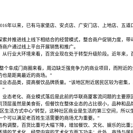
016年以来，已有马家堡店、安贞店、广安门店、上地店、五道
探索并推进线上线下相结合的经营模式，整合商户促销力度，带
持商户通过线上平台开展销售和推广。
，从行业大环境来看，百货业现在处于转型升级阶段。近年来，
从整个阜成门商圈来看，周边缺乏强竞争力的商业项目，而附近
的也是距离最近的商场。”
加业态品类，提高餐饮品牌质量。“该地区附近居民区较为密集
”
业态老化、商业模式落后是此前的华联商厦客流问题的主要原因
前顶层虽然是美食街，但餐饮在整体业态的占比很小，品种和品
区生活方式中心”转型，这种社区商业是生活的第三空间，所以
一个可以满足老百姓生活需要的商场尤为重要。”
结构调整，百货比重可大幅下降，增加餐饮、文化、娱乐的比重
环境的艺术化、经营内容的艺术化方面下功夫；此外，商场与居民