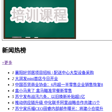
新闻热榜
+更多
1
襄阳好邻居项目招标 | 配送中心大型设备采购
2
大润发mini首店今日开业
3
中国百货商业协会：6月超一半零售企业销售恢复8
4
盒小马来了 盒马瞄准早餐新零售
5
苏宁发布战汛六条，以旧换新补贴超1亿
6
推动供应链升级 中化联手阿里战略合作共建15个
7
苏宁家乐福CEO田睿内部邮件曝光：将建小仓提升