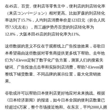
在4S店、百货、便利店等零售主中，便利店的到店转化率
（来店コンバージョン）相对更高。比如罗森的到店转化
率达到了15.7%，人均到店消费单价是123日元（折合人民
币7.5元左右），而三越伊势丹百货的到店转化率为
12.8%，大阪本田4S店的到店转化率为11%。
这些数据的意义不仅在于观察线上广告投放效果，谷歌日
本希望藉由这些数据对零售商提供更多线下帮助。去年他
们为7-Eleven定制了数字化广告方案，测算人们的搜索关
键词、广告投放点击率和实际到店消费，帮助7-Eleven调
整线下铺货数量、不同品牌的展示位置，最大化营销效
果。
谷歌或许可以帮助日本便利店更好地应对未来挑战。根据
《日本经济新闻》的报道，如今日本全国的便利店数量已
经超过6万家，整个市场接近饱和。在东京，平均2000人拥