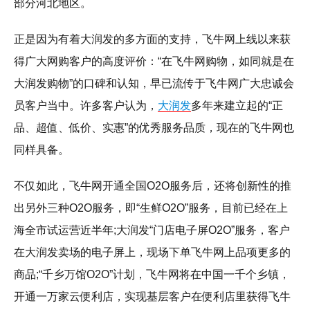
部分河北地区。
正是因为有着大润发的多方面的支持，飞牛网上线以来获
得广大网购客户的高度评价：“在飞牛网购物，如同就是在
大润发购物”的口碑和认知，早已流传于飞牛网广大忠诚会
员客户当中。许多客户认为，
大润发
多年来建立起的“正
品、超值、低价、实惠”的优秀服务品质，现在的飞牛网也
同样具备。
不仅如此，飞牛网开通全国O2O服务后，还将创新性的推
出另外三种O2O服务，即“生鲜O2O”服务，目前已经在上
海全市试运营近半年;大润发“门店电子屏O2O”服务，客户
在大润发卖场的电子屏上，现场下单飞牛网上品项更多的
商品;“千乡万馆O2O”计划，飞牛网将在中国一千个乡镇，
开通一万家云便利店，实现基层客户在便利店里获得飞牛